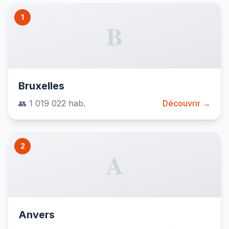
1
B
Bruxelles
👥 1 019 022 hab.
Découvrir →
2
A
Anvers