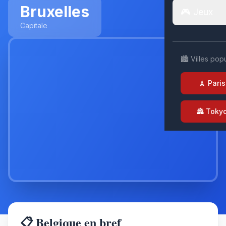
Bruxelles
🎮 Jeux
Capitale
🏙️ Villes pop
🗼 Paris
🏯 Toky
📋 Belgique en bref