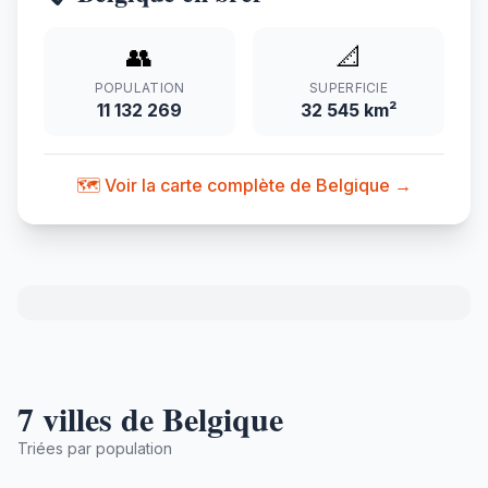
👥
📐
POPULATION
SUPERFICIE
11 132 269
32 545 km²
🗺️ Voir la carte complète de Belgique →
7 villes de Belgique
Triées par population