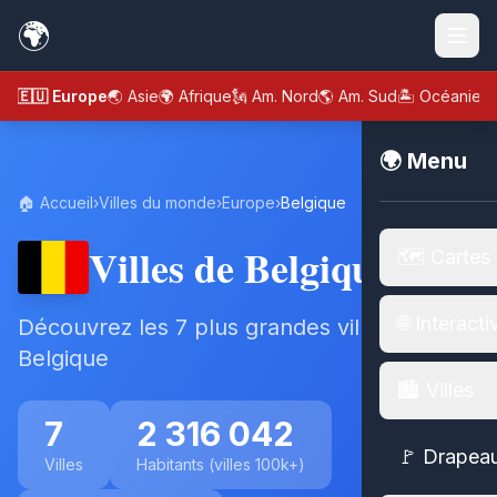
🌍
🇪🇺 Europe
🌏 Asie
🌍 Afrique
🗽 Am. Nord
🌎 Am. Sud
🏝️ Océanie
🌍 Menu
🏠 Accueil
›
Villes du monde
›
Europe
›
Belgique
Villes de Belgique
🗺️ Cartes
🌐 Interacti
Découvrez les 7 plus grandes villes de
Belgique
🏙️ Villes
7
2 316 042
🚩 Drapea
Villes
Habitants (villes 100k+)