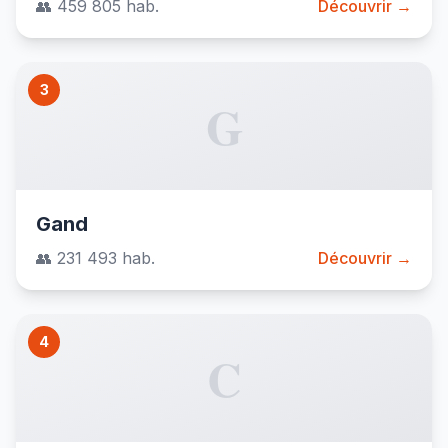
👥 459 805 hab.
Découvrir →
3
G
Gand
👥 231 493 hab.
Découvrir →
4
C