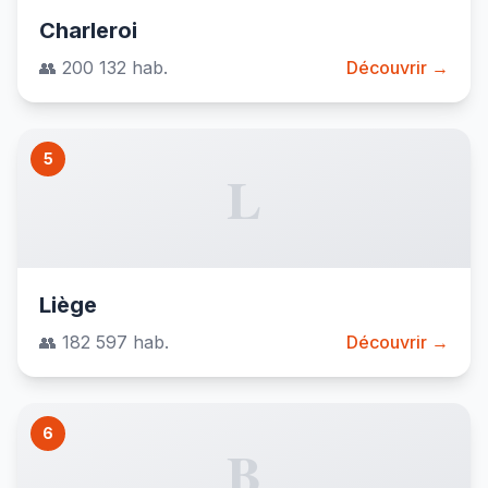
Charleroi
👥 200 132 hab.
Découvrir →
5
L
Liège
👥 182 597 hab.
Découvrir →
6
B