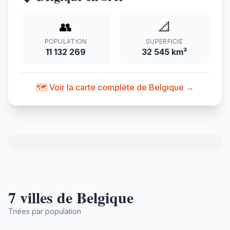
👥
📐
POPULATION
SUPERFICIE
11 132 269
32 545 km²
🗺️ Voir la carte complète de Belgique →
7 villes de Belgique
Triées par population