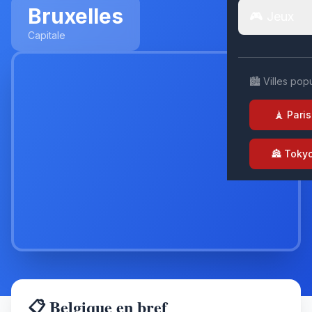
Bruxelles
🎮 Jeux
Capitale
🏙️ Villes pop
🗼 Paris
🏯 Toky
📋 Belgique en bref