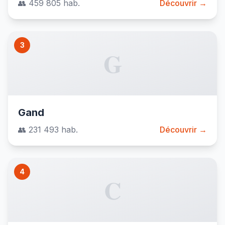
👥 459 805 hab.
Découvrir →
3
G
Gand
👥 231 493 hab.
Découvrir →
4
C