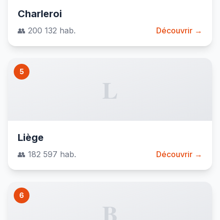
Charleroi
👥 200 132 hab.
Découvrir →
5
L
Liège
👥 182 597 hab.
Découvrir →
6
B