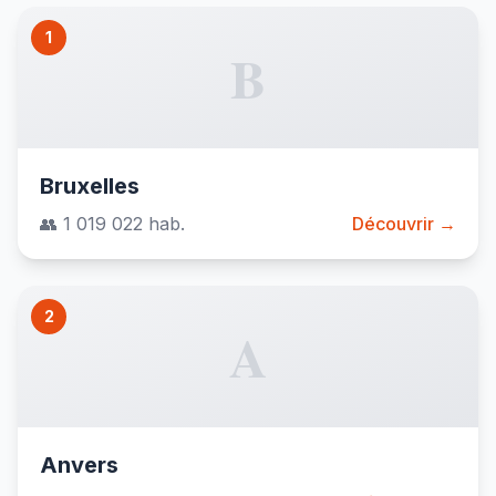
1
B
Bruxelles
👥 1 019 022 hab.
Découvrir →
2
A
Anvers