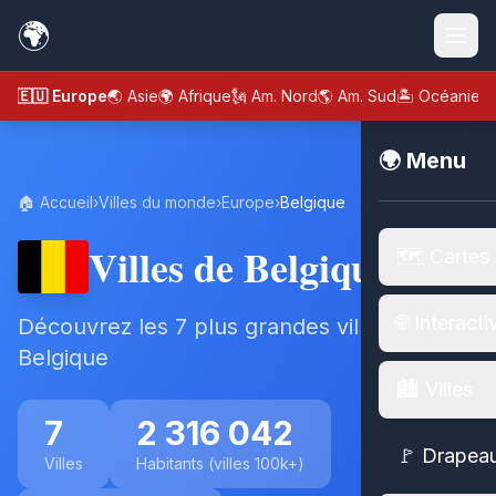
🌍
🇪🇺 Europe
🌏 Asie
🌍 Afrique
🗽 Am. Nord
🌎 Am. Sud
🏝️ Océanie
🌍 Menu
🏠 Accueil
›
Villes du monde
›
Europe
›
Belgique
Villes de Belgique
🗺️ Cartes
🌐 Interacti
Découvrez les 7 plus grandes villes de
Belgique
🏙️ Villes
7
2 316 042
🚩 Drapea
Villes
Habitants (villes 100k+)