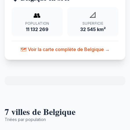
👥
📐
POPULATION
SUPERFICIE
11 132 269
32 545 km²
🗺️ Voir la carte complète de Belgique →
7 villes de Belgique
Triées par population