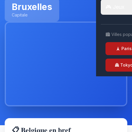
Bruxelles
🎮 Jeux
Capitale
🏙️ Villes pop
🗼 Paris
🏯 Toky
📋 Belgique en bref