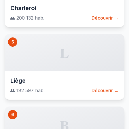
Charleroi
👥 200 132 hab.
Découvrir →
5
L
Liège
👥 182 597 hab.
Découvrir →
6
B