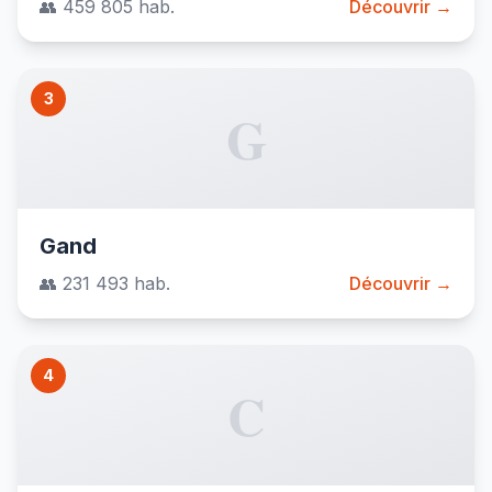
👥 459 805 hab.
Découvrir →
3
G
Gand
👥 231 493 hab.
Découvrir →
4
C