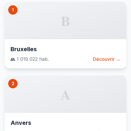
1
B
Bruxelles
👥 1 019 022 hab.
Découvrir →
2
A
Anvers