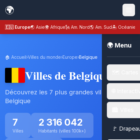
🌍
🇪🇺 Europe
🌏 Asie
🌍 Afrique
🗽 Am. Nord
🌎 Am. Sud
🏝️ Océanie
🌍 Menu
🏠 Accueil
›
Villes du monde
›
Europe
›
Belgique
Villes de Belgique
🗺️ Cartes
🌐 Interacti
Découvrez les 7 plus grandes villes de
Belgique
🏙️ Villes
7
2 316 042
🚩 Drapea
Villes
Habitants (villes 100k+)