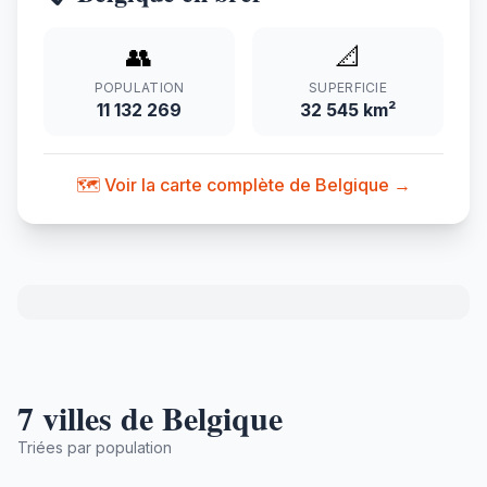
👥
📐
POPULATION
SUPERFICIE
11 132 269
32 545 km²
🗺️ Voir la carte complète de Belgique →
7 villes de Belgique
Triées par population