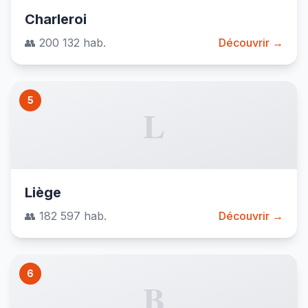
Charleroi
👥 200 132 hab.
Découvrir →
5
L
Liège
👥 182 597 hab.
Découvrir →
6
B