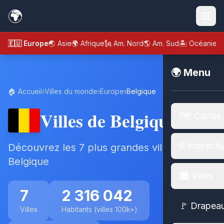
🌍
🇪🇺 Europe
🌏 Asie
🌍 Afrique
🗽 Am. Nord
🌎 Am. Sud
🏝️ Océanie
🌍 Menu
🏠 Accueil
›
Villes du monde
›
Europe
›
Belgique
Villes de Belgique
🗺️ Cartes
🌐 Interacti
Découvrez les 7 plus grandes villes de
Belgique
🏙️ Villes
7
2 316 042
🚩 Drapea
Villes
Habitants (villes 100k+)