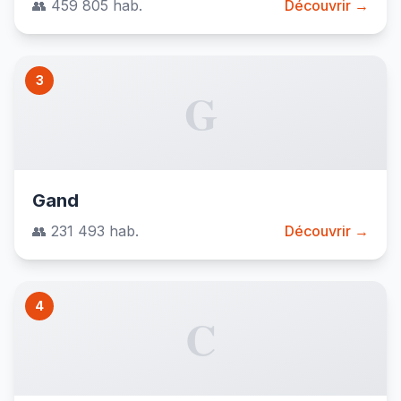
👥 459 805 hab.
Découvrir →
3
G
Gand
👥 231 493 hab.
Découvrir →
4
C