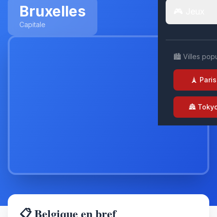
Bruxelles
🎮 Jeux
Capitale
🏙️ Villes pop
🗼 Paris
🏯 Toky
📋 Belgique en bref