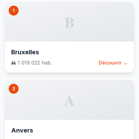
1
B
Bruxelles
👥 1 019 022 hab.
Découvrir →
2
A
Anvers