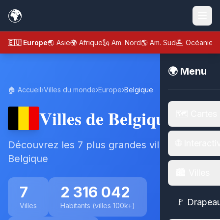
🌍
🇪🇺 Europe
🌏 Asie
🌍 Afrique
🗽 Am. Nord
🌎 Am. Sud
🏝️ Océanie
🌍 Menu
🏠 Accueil
›
Villes du monde
›
Europe
›
Belgique
Villes de Belgique
🗺️ Cartes
🌐 Interacti
Découvrez les 7 plus grandes villes de
Belgique
🏙️ Villes
7
2 316 042
🚩 Drapea
Villes
Habitants (villes 100k+)