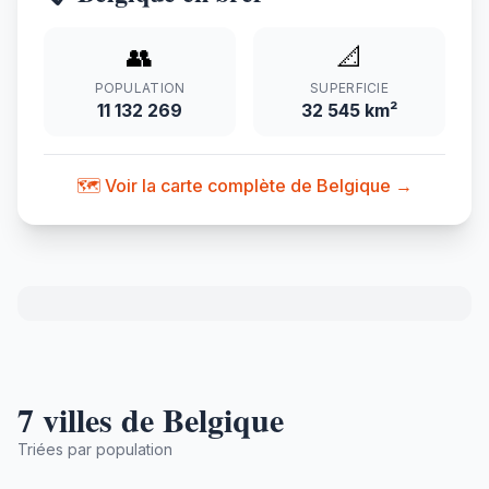
👥
📐
POPULATION
SUPERFICIE
11 132 269
32 545 km²
🗺️ Voir la carte complète de Belgique →
7 villes de Belgique
Triées par population