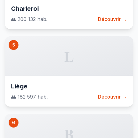
Charleroi
👥 200 132 hab.
Découvrir →
5
L
Liège
👥 182 597 hab.
Découvrir →
6
B