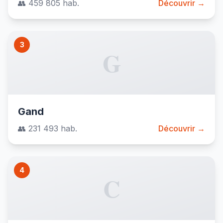
👥 459 805 hab.
Découvrir →
3
G
Gand
👥 231 493 hab.
Découvrir →
4
C