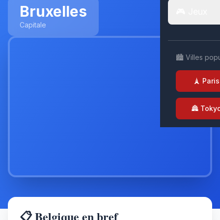
Bruxelles
🎮 Jeux
Capitale
🏙️ Villes pop
🗼 Paris
🏯 Toky
📋 Belgique en bref