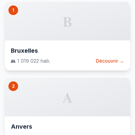
1
B
Bruxelles
👥 1 019 022 hab.
Découvrir →
2
A
Anvers