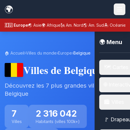
🌍
🇪🇺 Europe
🌏 Asie
🌍 Afrique
🗽 Am. Nord
🌎 Am. Sud
🏝️ Océanie
🌍 Menu
🏠 Accueil
›
Villes du monde
›
Europe
›
Belgique
Villes de Belgique
🗺️ Cartes
🌐 Interacti
Découvrez les 7 plus grandes villes de
Belgique
🏙️ Villes
7
2 316 042
🚩 Drapea
Villes
Habitants (villes 100k+)