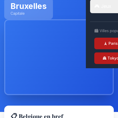
Bruxelles
🎮 Jeux
Capitale
🏙️ Villes pop
🗼 Paris
🏯 Toky
📋 Belgique en bref