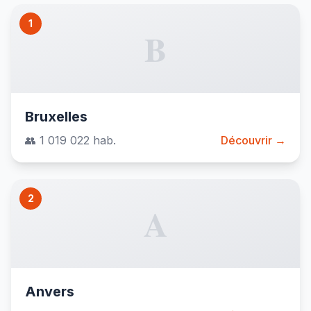
1
B
Bruxelles
👥 1 019 022 hab.
Découvrir →
2
A
Anvers