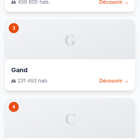
👥 459 805 hab.
Découvrir →
3
G
Gand
👥 231 493 hab.
Découvrir →
4
C