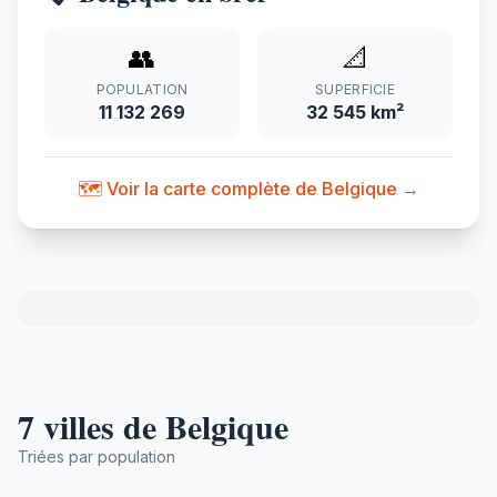
👥
📐
POPULATION
SUPERFICIE
11 132 269
32 545 km²
🗺️ Voir la carte complète de Belgique →
7 villes de Belgique
Triées par population