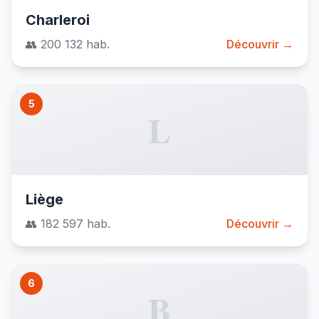
Charleroi
👥 200 132 hab.
Découvrir →
5
L
Liège
👥 182 597 hab.
Découvrir →
6
B