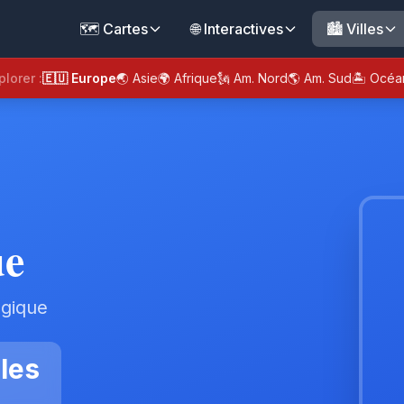
🗺️ Cartes
🌐 Interactives
🏙️ Villes
plorer :
🇪🇺 Europe
🌏 Asie
🌍 Afrique
🗽 Am. Nord
🌎 Am. Sud
🏝️ Océa
ue
lgique
les