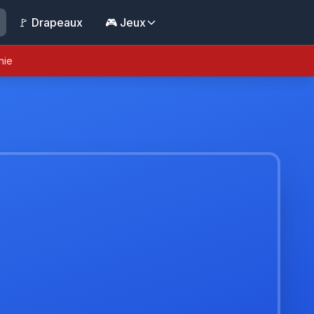
🚩 Drapeaux
🎮 Jeux
nie