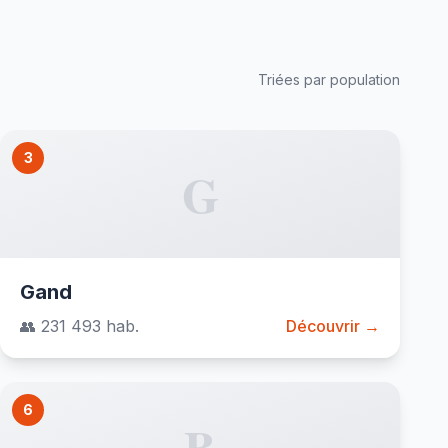
Triées par population
3
G
Gand
👥 231 493 hab.
Découvrir →
6
B