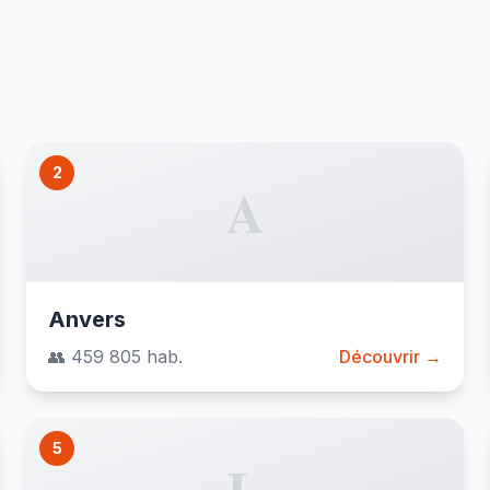
2
A
Anvers
👥 459 805 hab.
Découvrir →
5
L