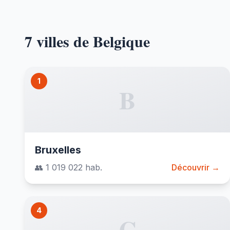
7 villes de Belgique
1
B
Bruxelles
👥 1 019 022 hab.
Découvrir →
4
C