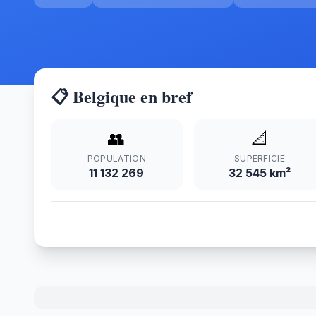
📋 Belgique en bref
👥
📐
POPULATION
SUPERFICIE
11 132 269
32 545 km²