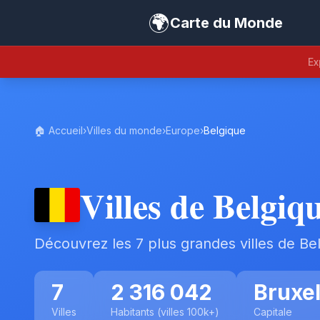
🌍
Carte du Monde
Ex
🏠 Accueil
›
Villes du monde
›
Europe
›
Belgique
Villes de Belgiq
Découvrez les 7 plus grandes villes de Be
7
2 316 042
Bruxel
Villes
Habitants (villes 100k+)
Capitale