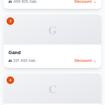
👥 459 805 hab.
Découvrir →
3
G
Gand
👥 231 493 hab.
Découvrir →
4
C