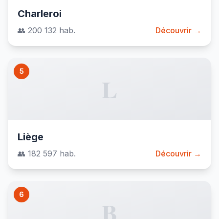
Charleroi
👥 200 132 hab.
Découvrir →
5
L
Liège
👥 182 597 hab.
Découvrir →
6
B