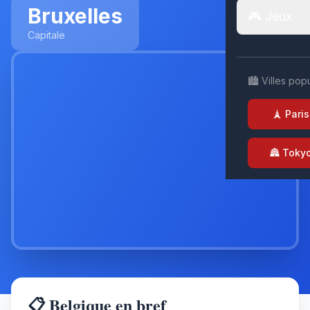
Bruxelles
🎮 Jeux
Capitale
🏙️ Villes pop
🗼 Paris
🏯 Toky
📋 Belgique en bref