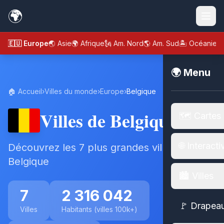
🌍
🇪🇺 Europe
🌏 Asie
🌍 Afrique
🗽 Am. Nord
🌎 Am. Sud
🏝️ Océanie
🌍 Menu
🏠 Accueil
›
Villes du monde
›
Europe
›
Belgique
Villes de Belgique
🗺️ Cartes
🌐 Interacti
Découvrez les 7 plus grandes villes de
Belgique
🏙️ Villes
7
2 316 042
🚩 Drapea
Villes
Habitants (villes 100k+)