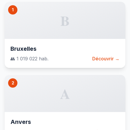
1
B
Bruxelles
👥 1 019 022 hab.
Découvrir →
2
A
Anvers