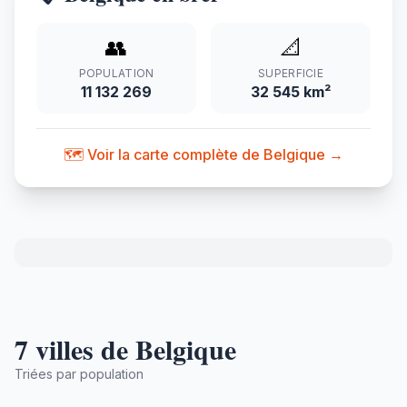
👥
📐
POPULATION
SUPERFICIE
11 132 269
32 545 km²
🗺️ Voir la carte complète de Belgique →
7 villes de Belgique
Triées par population