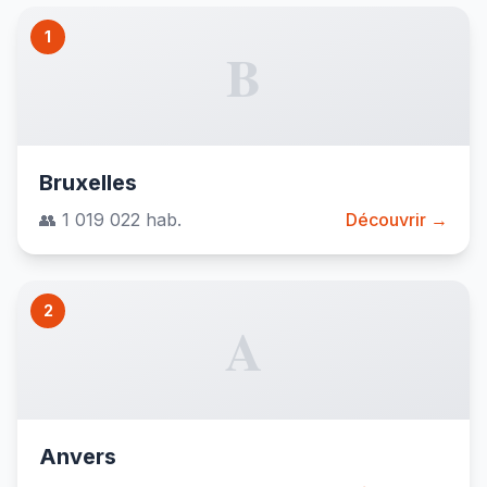
1
B
Bruxelles
👥 1 019 022 hab.
Découvrir →
2
A
Anvers