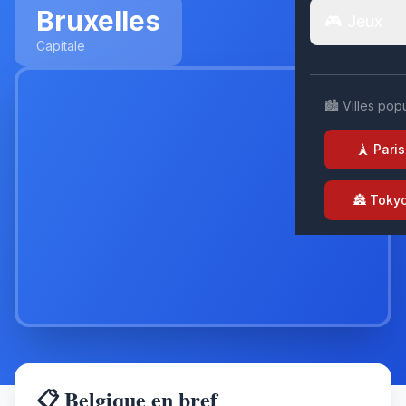
Bruxelles
🎮 Jeux
Capitale
🏙️ Villes pop
🗼 Paris
🏯 Toky
📋 Belgique en bref