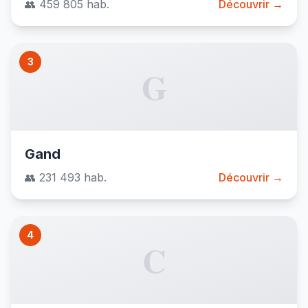
👥 459 805 hab.
Découvrir →
3
G
Gand
👥 231 493 hab.
Découvrir →
4
C