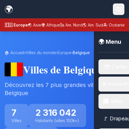
🌍
🇪🇺 Europe
🌏 Asie
🌍 Afrique
🗽 Am. Nord
🌎 Am. Sud
🏝️ Océanie
🌍 Menu
🏠 Accueil
›
Villes du monde
›
Europe
›
Belgique
Villes de Belgique
🗺️ Cartes
🌐 Interacti
Découvrez les 7 plus grandes villes de
Belgique
🏙️ Villes
7
2 316 042
🚩 Drapea
Villes
Habitants (villes 100k+)