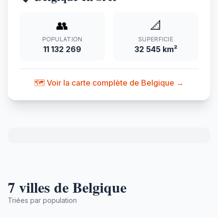
👥
📐
POPULATION
SUPERFICIE
11 132 269
32 545 km²
🗺️ Voir la carte complète de Belgique →
7 villes de Belgique
Triées par population