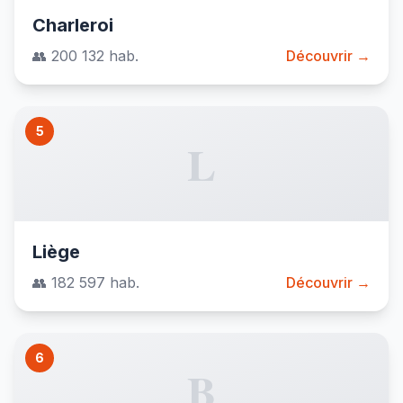
Charleroi
👥 200 132 hab.
Découvrir →
5
L
Liège
👥 182 597 hab.
Découvrir →
6
B