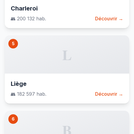
Charleroi
👥 200 132 hab.
Découvrir →
5
L
Liège
👥 182 597 hab.
Découvrir →
6
B