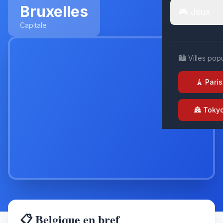
Bruxelles
🎮 Jeux
Capitale
🏙️ Villes pop
🗼 Paris
🏯 Toky
📋 Belgique en bref