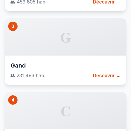
👥 459 805 hab.
Découvrir →
3
G
Gand
👥 231 493 hab.
Découvrir →
4
C