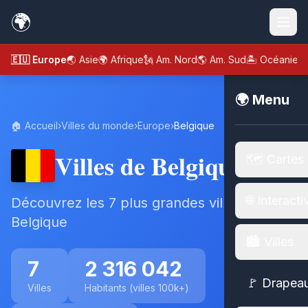
🌍
🇪🇺 Europe
🌏 Asie
🌍 Afrique
🗽 Am. Nord
🌎 Am. Sud
🏝️ Océanie
🌍 Menu
🏠 Accueil
›
Villes du monde
›
Europe
›
Belgique
Villes de Belgique
🗺️ Cartes
🌐 Interacti
Découvrez les 7 plus grandes villes de
Belgique
🏙️ Villes
7
2 316 042
🚩 Drapea
Villes
Habitants (villes 100k+)