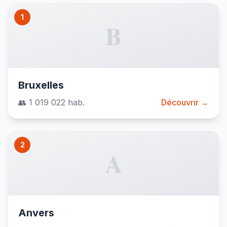
1
B
Bruxelles
👥 1 019 022 hab.
Découvrir →
2
A
Anvers