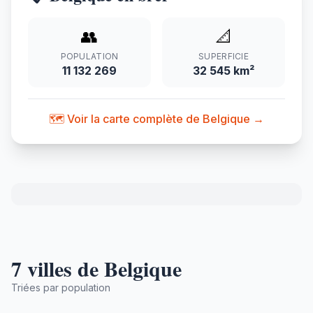
👥
📐
POPULATION
SUPERFICIE
11 132 269
32 545 km²
🗺️ Voir la carte complète de Belgique →
7 villes de Belgique
Triées par population