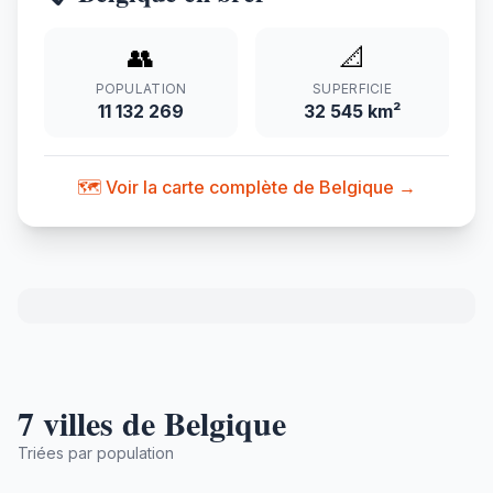
👥
📐
POPULATION
SUPERFICIE
11 132 269
32 545 km²
🗺️ Voir la carte complète de Belgique →
7 villes de Belgique
Triées par population