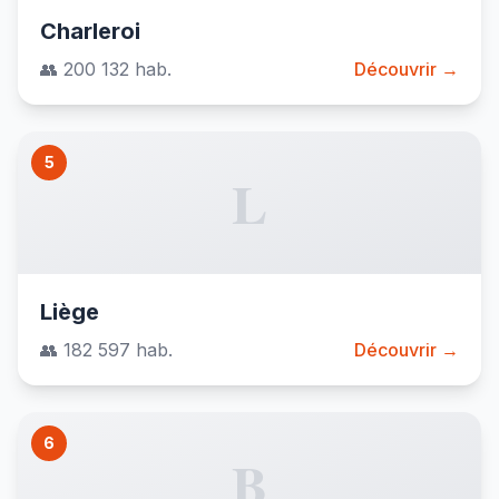
Charleroi
👥 200 132 hab.
Découvrir →
5
L
Liège
👥 182 597 hab.
Découvrir →
6
B