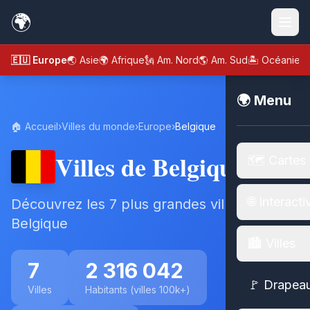
🌍
🇪🇺 Europe
🌏 Asie
🌍 Afrique
🗽 Am. Nord
🌎 Am. Sud
🏝️ Océanie
🌍 Menu
🏠 Accueil
›
Villes du monde
›
Europe
›
Belgique
Villes de Belgique
🗺️ Cartes
🌐 Interacti
Découvrez les 7 plus grandes villes de
Belgique
🏙️ Villes
7
2 316 042
🚩 Drapea
Villes
Habitants (villes 100k+)