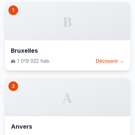
1
B
Bruxelles
👥 1 019 022 hab.
Découvrir →
2
A
Anvers