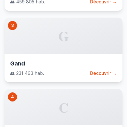
👥 459 805 hab.
Découvrir →
3
G
Gand
👥 231 493 hab.
Découvrir →
4
C