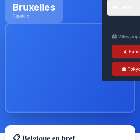
Bruxelles
🎮 Jeux
Capitale
🏙️ Villes pop
🗼 Paris
🏯 Toky
📋 Belgique en bref