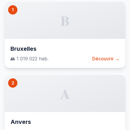
1
B
Bruxelles
👥 1 019 022 hab.
Découvrir →
2
A
Anvers