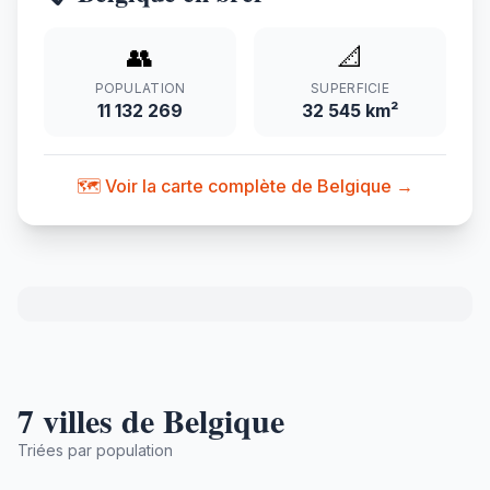
👥
📐
POPULATION
SUPERFICIE
11 132 269
32 545 km²
🗺️ Voir la carte complète de Belgique →
7 villes de Belgique
Triées par population