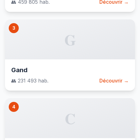
👥 459 805 hab.
Découvrir →
3
G
Gand
👥 231 493 hab.
Découvrir →
4
C