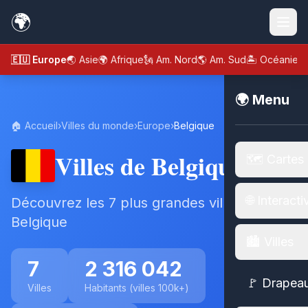
🌍
🇪🇺 Europe
🌏 Asie
🌍 Afrique
🗽 Am. Nord
🌎 Am. Sud
🏝️ Océanie
🌍 Menu
🏠 Accueil
›
Villes du monde
›
Europe
›
Belgique
Villes de Belgique
🗺️ Cartes
🌐 Interacti
Découvrez les 7 plus grandes villes de
Belgique
🏙️ Villes
7
2 316 042
🚩 Drapea
Villes
Habitants (villes 100k+)