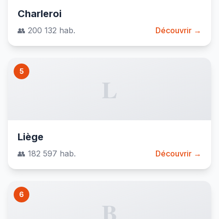
Charleroi
👥 200 132 hab.
Découvrir →
5
L
Liège
👥 182 597 hab.
Découvrir →
6
B