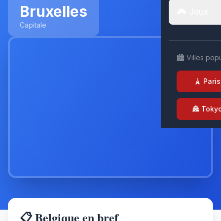
Bruxelles
🎮 Jeux
Capitale
🏙️ Villes pop
🗼 Paris
🏯 Toky
📋 Belgique en bref