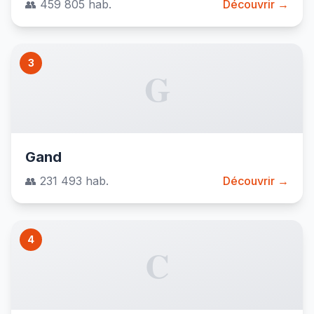
👥 459 805 hab.
Découvrir →
3
G
Gand
👥 231 493 hab.
Découvrir →
4
C