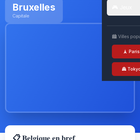
Bruxelles
🎮 Jeux
Capitale
🏙️ Villes pop
🗼 Paris
🏯 Toky
📋 Belgique en bref