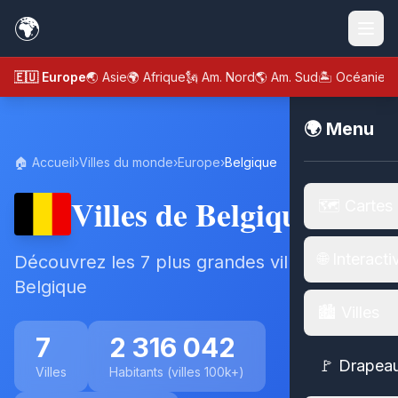
🌍
🇪🇺 Europe
🌏 Asie
🌍 Afrique
🗽 Am. Nord
🌎 Am. Sud
🏝️ Océanie
🌍 Menu
🏠 Accueil
›
Villes du monde
›
Europe
›
Belgique
Villes de Belgique
🗺️ Cartes
🌐 Interacti
Découvrez les 7 plus grandes villes de
Belgique
🏙️ Villes
7
2 316 042
🚩 Drapea
Villes
Habitants (villes 100k+)