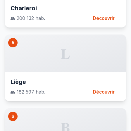
Charleroi
👥 200 132 hab.
Découvrir →
5
L
Liège
👥 182 597 hab.
Découvrir →
6
B