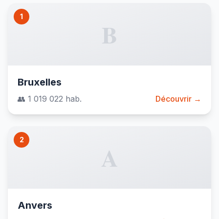
1
B
Bruxelles
👥 1 019 022 hab.
Découvrir →
2
A
Anvers