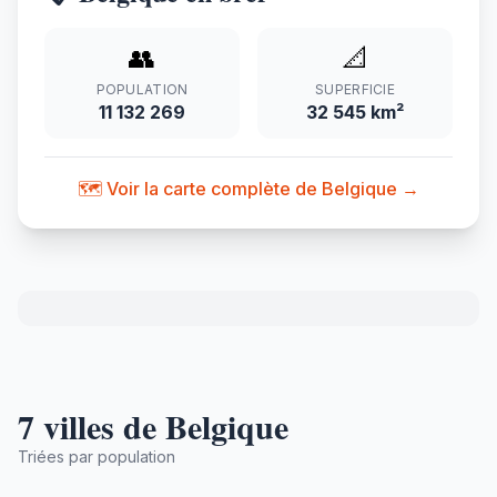
👥
📐
POPULATION
SUPERFICIE
11 132 269
32 545 km²
🗺️ Voir la carte complète de Belgique →
7 villes de Belgique
Triées par population