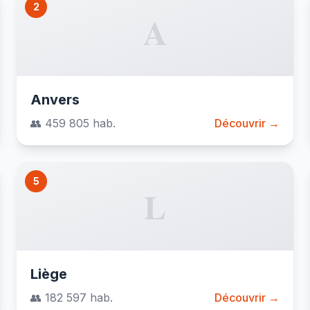
2
A
Anvers
👥 459 805 hab.
Découvrir →
5
L
Liège
👥 182 597 hab.
Découvrir →