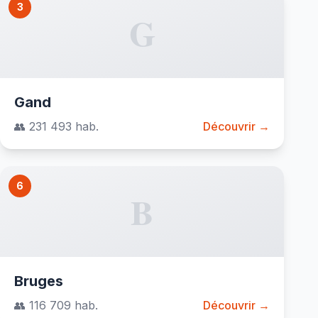
3
G
Gand
👥 231 493 hab.
Découvrir →
6
B
Bruges
👥 116 709 hab.
Découvrir →