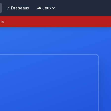
🚩 Drapeaux
🎮 Jeux
nie