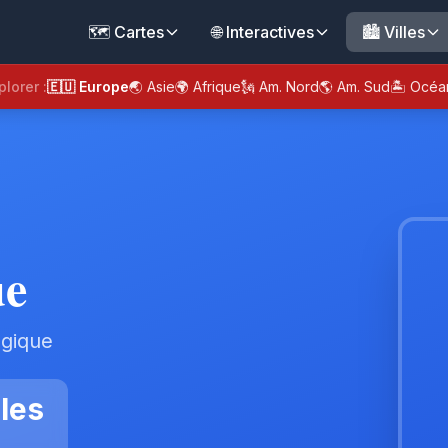
🗺️ Cartes
🌐 Interactives
🏙️ Villes
plorer :
🇪🇺 Europe
🌏 Asie
🌍 Afrique
🗽 Am. Nord
🌎 Am. Sud
🏝️ Océa
ue
lgique
les