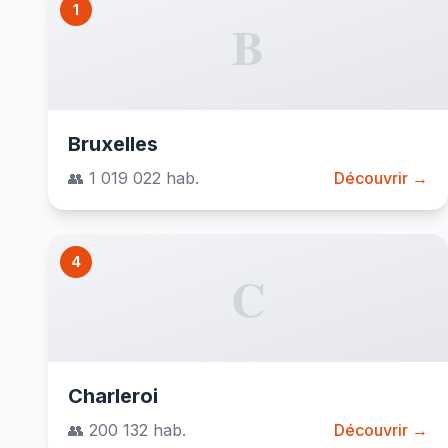
1
B
Bruxelles
👥 1 019 022 hab.
Découvrir →
4
C
Charleroi
👥 200 132 hab.
Découvrir →