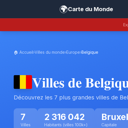
🌍
Carte du Monde
Ex
🏠 Accueil
›
Villes du monde
›
Europe
›
Belgique
Villes de Belgiq
Découvrez les 7 plus grandes villes de Be
7
2 316 042
Bruxel
Villes
Habitants (villes 100k+)
Capitale