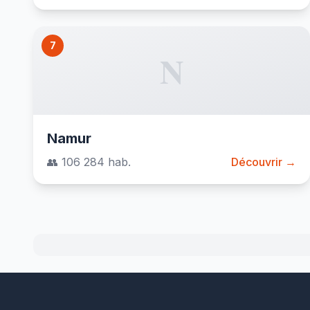
7
N
Namur
👥 106 284 hab.
Découvrir →