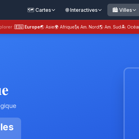
🗺️ Cartes
🌐 Interactives
🏙️ Villes
plorer :
🇪🇺 Europe
🌏 Asie
🌍 Afrique
🗽 Am. Nord
🌎 Am. Sud
🏝️ Océa
ue
lgique
les