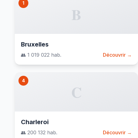
1
B
Bruxelles
👥 1 019 022 hab.
Découvrir →
4
C
Charleroi
👥 200 132 hab.
Découvrir →