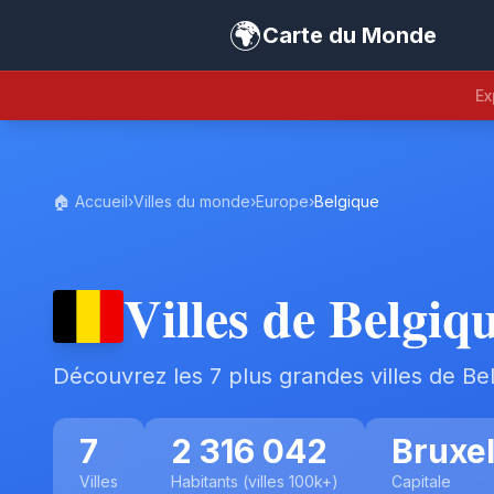
🌍
Carte du Monde
Ex
🏠 Accueil
›
Villes du monde
›
Europe
›
Belgique
Villes de Belgiq
Découvrez les 7 plus grandes villes de Be
7
2 316 042
Bruxel
Villes
Habitants (villes 100k+)
Capitale