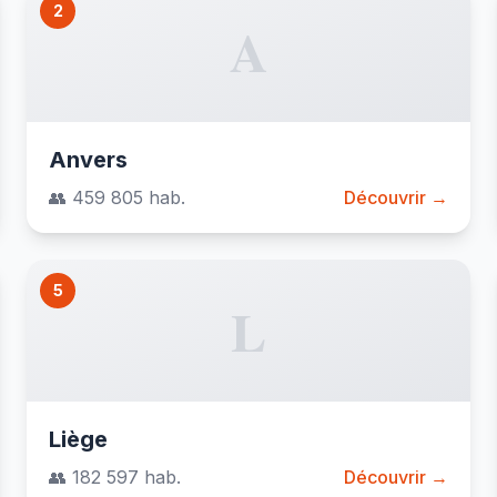
2
A
Anvers
👥 459 805 hab.
Découvrir →
5
L
Liège
👥 182 597 hab.
Découvrir →