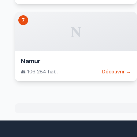
7
N
Namur
👥 106 284 hab.
Découvrir →