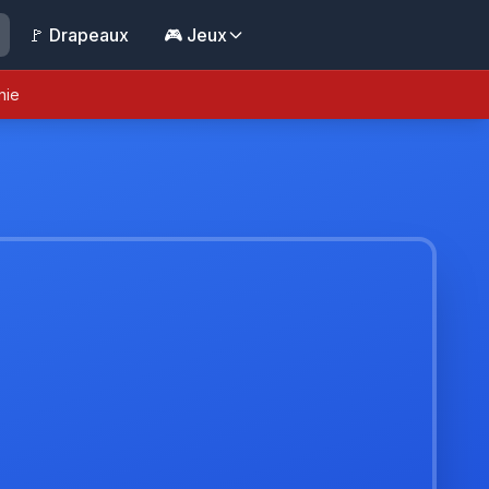
🚩 Drapeaux
🎮 Jeux
nie