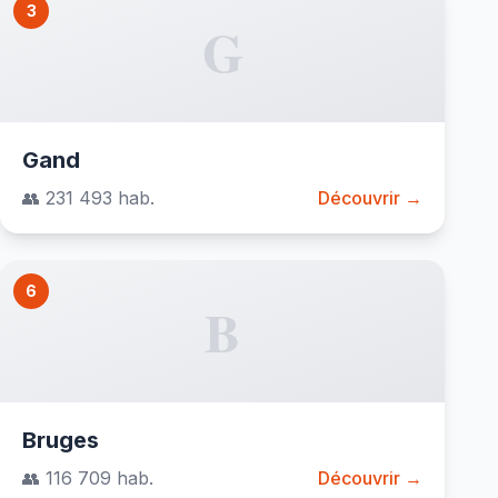
3
G
Gand
👥 231 493 hab.
Découvrir →
6
B
Bruges
👥 116 709 hab.
Découvrir →