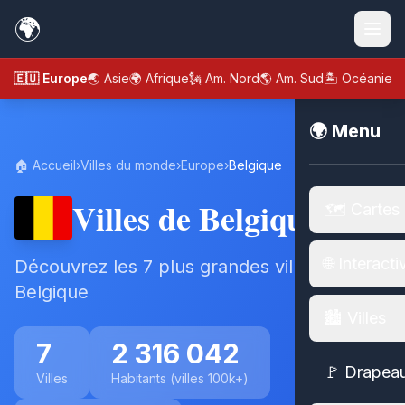
🌍
🇪🇺 Europe
🌏 Asie
🌍 Afrique
🗽 Am. Nord
🌎 Am. Sud
🏝️ Océanie
🌍 Menu
🏠 Accueil
›
Villes du monde
›
Europe
›
Belgique
Villes de Belgique
🗺️ Cartes
🌐 Interacti
Découvrez les 7 plus grandes villes de
Belgique
🏙️ Villes
7
2 316 042
🚩 Drapea
Villes
Habitants (villes 100k+)