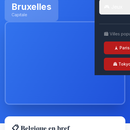
Bruxelles
🎮 Jeux
Capitale
🏙️ Villes pop
🗼 Paris
🏯 Toky
📋 Belgique en bref