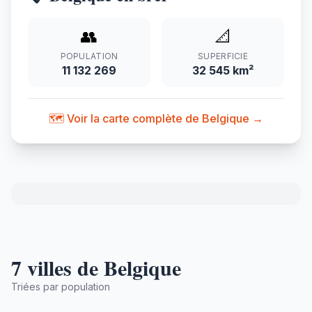
👥
📐
POPULATION
SUPERFICIE
11 132 269
32 545 km²
🗺️ Voir la carte complète de Belgique →
7 villes de Belgique
Triées par population