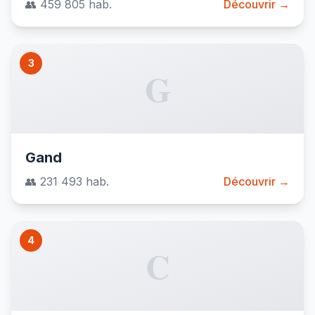
👥 459 805 hab.
Découvrir →
3
G
Gand
👥 231 493 hab.
Découvrir →
4
C