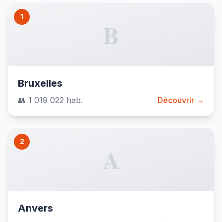
1
B
Bruxelles
👥 1 019 022 hab.
Découvrir →
2
A
Anvers