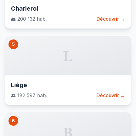
Charleroi
👥 200 132 hab.
Découvrir →
5
L
Liège
👥 182 597 hab.
Découvrir →
6
B