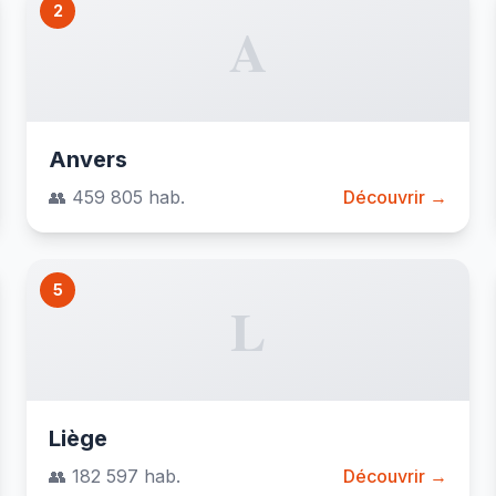
2
A
Anvers
👥 459 805 hab.
Découvrir →
5
L
Liège
👥 182 597 hab.
Découvrir →