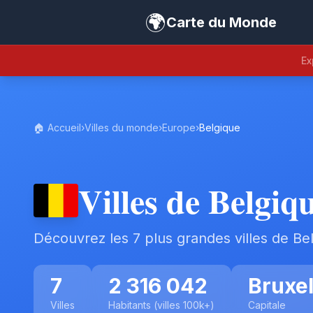
🌍
Carte du Monde
Ex
🏠 Accueil
›
Villes du monde
›
Europe
›
Belgique
Villes de Belgiq
Découvrez les 7 plus grandes villes de Be
7
2 316 042
Bruxel
Villes
Habitants (villes 100k+)
Capitale