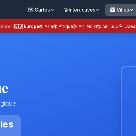
🗺️ Cartes
🌐 Interactives
🏙️ Villes
plorer :
🇪🇺 Europe
🌏 Asie
🌍 Afrique
🗽 Am. Nord
🌎 Am. Sud
🏝️ Océa
ue
lgique
les