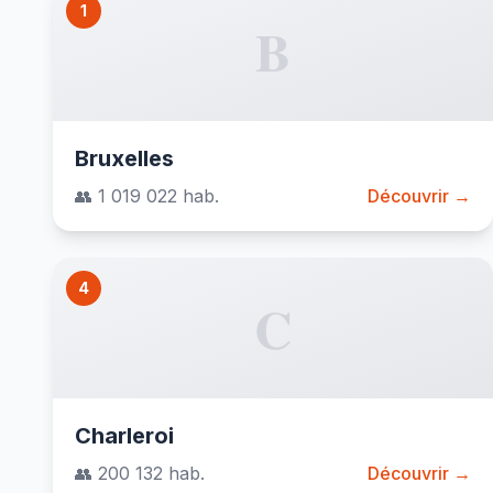
1
B
Bruxelles
👥 1 019 022 hab.
Découvrir →
4
C
Charleroi
👥 200 132 hab.
Découvrir →