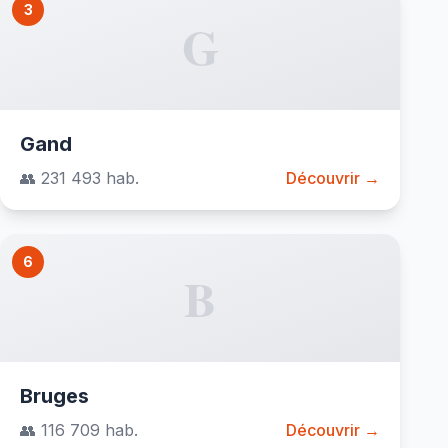
3
G
Gand
👥 231 493 hab.
Découvrir →
6
B
Bruges
👥 116 709 hab.
Découvrir →