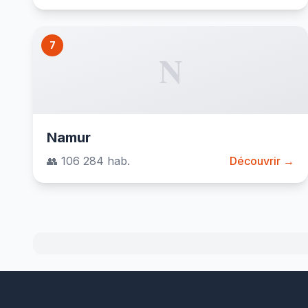
7
N
Namur
👥 106 284 hab.
Découvrir →