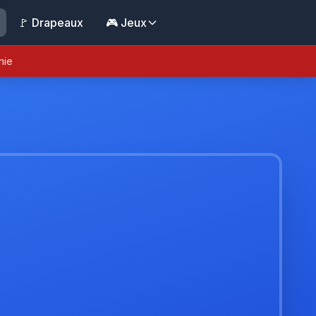
🚩 Drapeaux
🎮 Jeux
nie