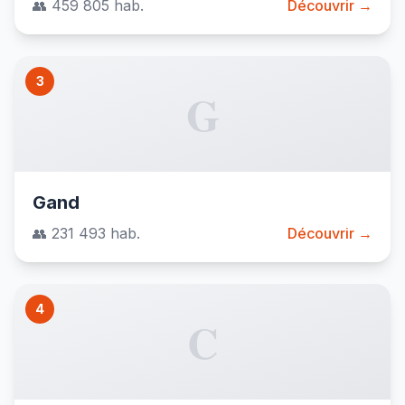
👥 459 805 hab.
Découvrir →
3
G
Gand
👥 231 493 hab.
Découvrir →
4
C