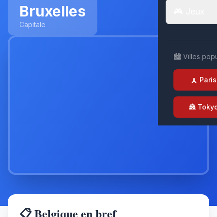
Bruxelles
🎮 Jeux
Capitale
🏙️ Villes pop
🗼 Paris
🏯 Toky
📋 Belgique en bref