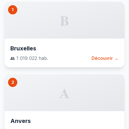
1
B
Bruxelles
👥 1 019 022 hab.
Découvrir →
2
A
Anvers