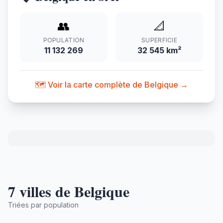
👥
📐
POPULATION
SUPERFICIE
11 132 269
32 545 km²
🗺️ Voir la carte complète de Belgique →
7 villes de Belgique
Triées par population