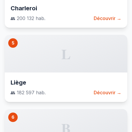
Charleroi
👥 200 132 hab.
Découvrir →
5
L
Liège
👥 182 597 hab.
Découvrir →
6
B