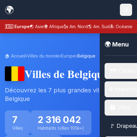
🌍
🇪🇺 Europe
🌏 Asie
🌍 Afrique
🗽 Am. Nord
🌎 Am. Sud
🏝️ Océanie
🌍 Menu
🏠 Accueil
›
Villes du monde
›
Europe
›
Belgique
Villes de Belgique
🗺️ Cartes
🌐 Interacti
Découvrez les 7 plus grandes villes de
Belgique
🏙️ Villes
7
2 316 042
🚩 Drapea
Villes
Habitants (villes 100k+)