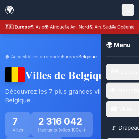
🌍
🇪🇺 Europe
🌏 Asie
🌍 Afrique
🗽 Am. Nord
🌎 Am. Sud
🏝️ Océanie
🌍 Menu
🏠 Accueil
›
Villes du monde
›
Europe
›
Belgique
Villes de Belgique
🗺️ Cartes
🌐 Interacti
Découvrez les 7 plus grandes villes de
Belgique
🏙️ Villes
7
2 316 042
🚩 Drapea
Villes
Habitants (villes 100k+)