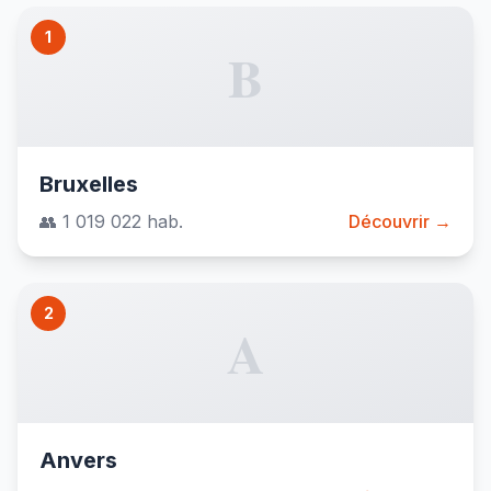
1
B
Bruxelles
👥 1 019 022 hab.
Découvrir →
2
A
Anvers