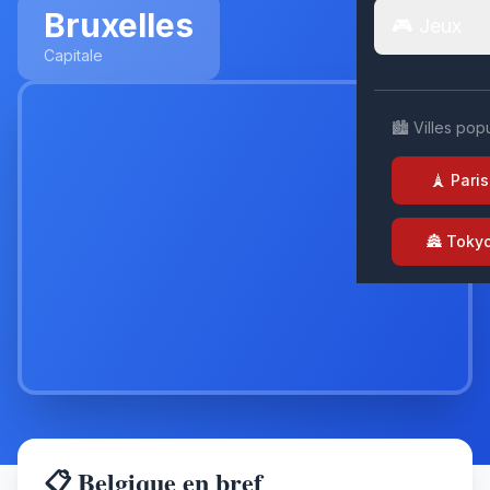
Bruxelles
🎮 Jeux
Capitale
🏙️ Villes pop
🗼 Paris
🏯 Toky
📋 Belgique en bref