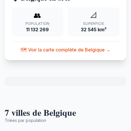
👥
📐
POPULATION
SUPERFICIE
11 132 269
32 545 km²
🗺️ Voir la carte complète de Belgique →
7 villes de Belgique
Triées par population