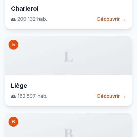
Charleroi
👥 200 132 hab.
Découvrir →
5
L
Liège
👥 182 597 hab.
Découvrir →
6
B