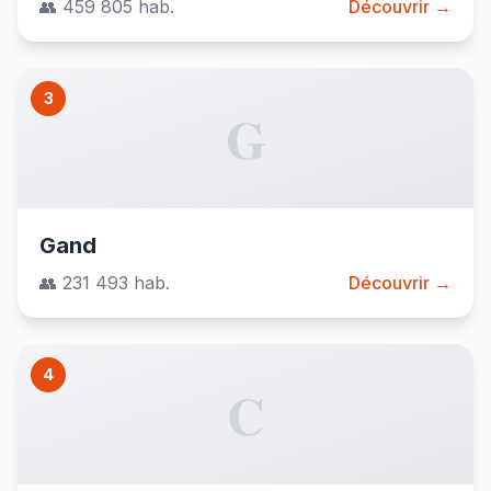
👥 459 805 hab.
Découvrir →
3
G
Gand
👥 231 493 hab.
Découvrir →
4
C