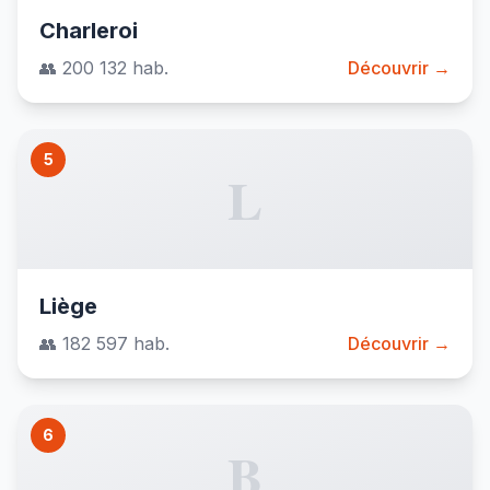
Charleroi
👥 200 132 hab.
Découvrir →
5
L
Liège
👥 182 597 hab.
Découvrir →
6
B