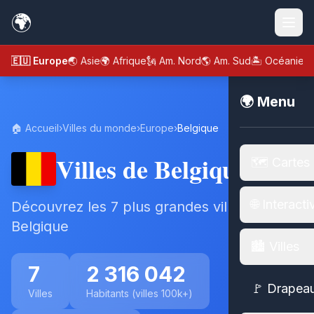
🌍
🇪🇺 Europe
🌏 Asie
🌍 Afrique
🗽 Am. Nord
🌎 Am. Sud
🏝️ Océanie
🌍 Menu
🏠 Accueil
›
Villes du monde
›
Europe
›
Belgique
Villes de Belgique
🗺️ Cartes
🌐 Interacti
Découvrez les 7 plus grandes villes de
Belgique
🏙️ Villes
7
2 316 042
🚩 Drapea
Villes
Habitants (villes 100k+)