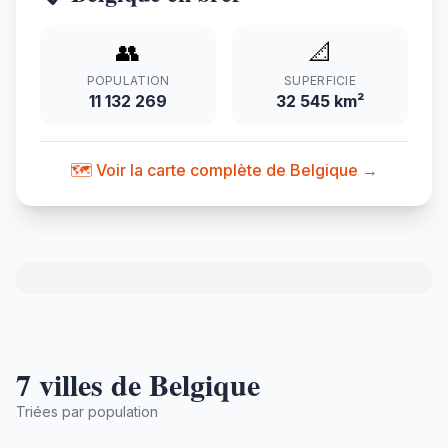
👥
📐
POPULATION
SUPERFICIE
11 132 269
32 545 km²
🗺️ Voir la carte complète de Belgique →
7 villes de Belgique
Triées par population