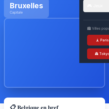
Bruxelles
🎮 Jeux
Capitale
🏙️ Villes pop
🗼 Paris
🏯 Toky
📋 Belgique en bref