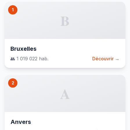
1
B
Bruxelles
👥 1 019 022 hab.
Découvrir →
2
A
Anvers