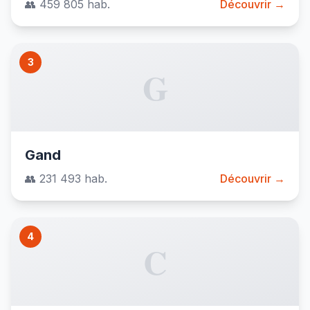
👥 459 805 hab.
Découvrir →
3
G
Gand
👥 231 493 hab.
Découvrir →
4
C