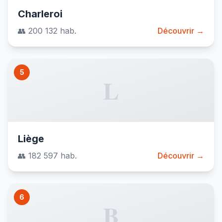
Charleroi
👥 200 132 hab.
Découvrir →
5
L
Liège
👥 182 597 hab.
Découvrir →
6
B