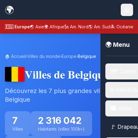
🌍
🇪🇺 Europe
🌏 Asie
🌍 Afrique
🗽 Am. Nord
🌎 Am. Sud
🏝️ Océanie
🌍 Menu
🏠 Accueil
›
Villes du monde
›
Europe
›
Belgique
Villes de Belgique
🗺️ Cartes
🌐 Interacti
Découvrez les 7 plus grandes villes de
Belgique
🏙️ Villes
7
2 316 042
🚩 Drapea
Villes
Habitants (villes 100k+)