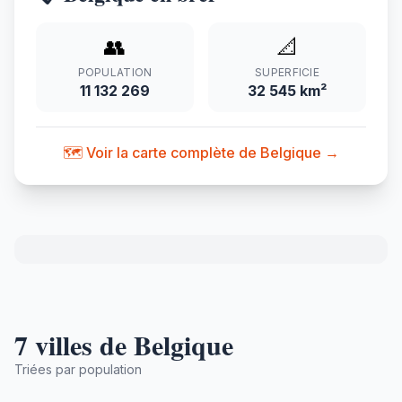
👥
📐
POPULATION
SUPERFICIE
11 132 269
32 545 km²
🗺️ Voir la carte complète de Belgique →
7 villes de Belgique
Triées par population