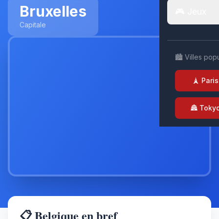
Bruxelles
🎮 Jeux
Capitale
🏙️ Villes pop
🗼 Paris
🏯 Toky
📋 Belgique en bref