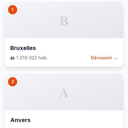
1
B
Bruxelles
👥 1 019 022 hab.
Découvrir →
2
A
Anvers