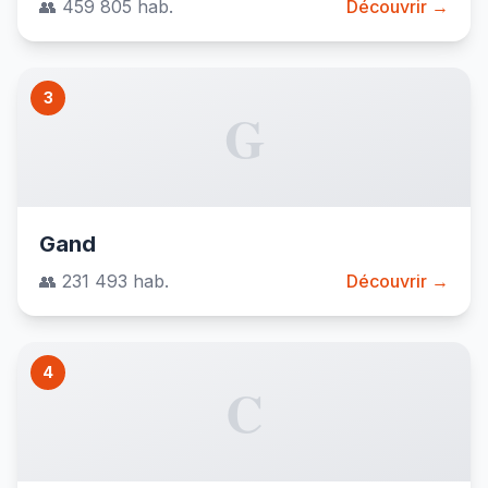
👥 459 805 hab.
Découvrir →
3
G
Gand
👥 231 493 hab.
Découvrir →
4
C