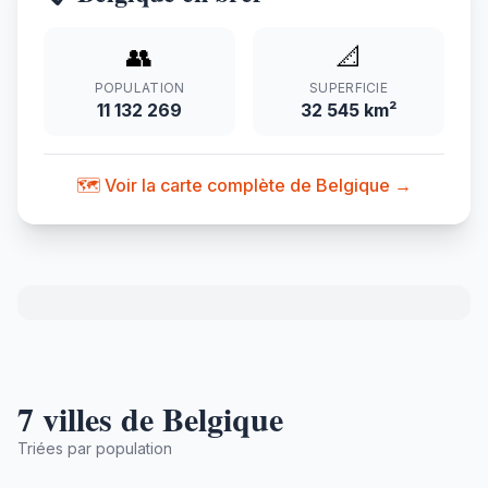
👥
📐
POPULATION
SUPERFICIE
11 132 269
32 545 km²
🗺️ Voir la carte complète de Belgique →
7 villes de Belgique
Triées par population