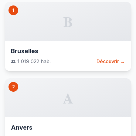
1
B
Bruxelles
👥 1 019 022 hab.
Découvrir →
2
A
Anvers