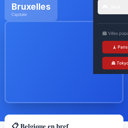
Bruxelles
🎮 Jeux
Capitale
🏙️ Villes pop
🗼 Paris
🏯 Toky
📋 Belgique en bref