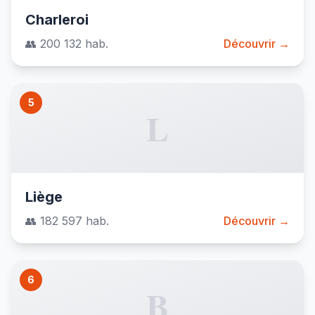
Charleroi
👥 200 132 hab.
Découvrir →
5
L
Liège
👥 182 597 hab.
Découvrir →
6
B