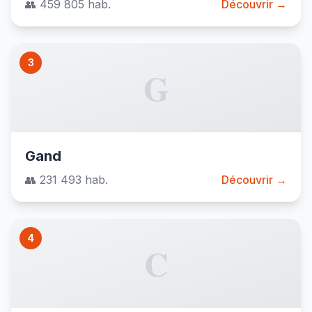
👥 459 805 hab.
Découvrir →
3
G
Gand
👥 231 493 hab.
Découvrir →
4
C