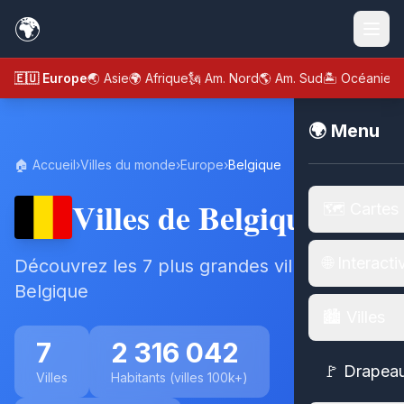
🌍
🇪🇺 Europe
🌏 Asie
🌍 Afrique
🗽 Am. Nord
🌎 Am. Sud
🏝️ Océanie
🌍 Menu
🏠 Accueil
›
Villes du monde
›
Europe
›
Belgique
Villes de Belgique
🗺️ Cartes
🌐 Interacti
Découvrez les 7 plus grandes villes de
Belgique
🏙️ Villes
7
2 316 042
🚩 Drapea
Villes
Habitants (villes 100k+)