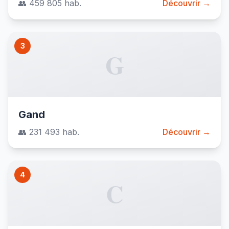
👥 459 805 hab.
Découvrir →
3
G
Gand
👥 231 493 hab.
Découvrir →
4
C