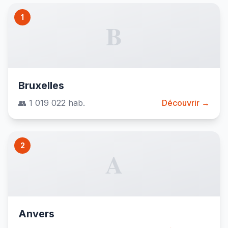
1
B
Bruxelles
👥 1 019 022 hab.
Découvrir →
2
A
Anvers