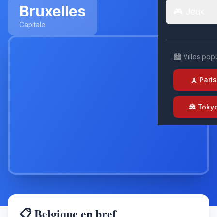
Bruxelles
🎮 Jeux
Capitale
🏙️ Villes pop
🗼 Paris
🏯 Toky
📋 Belgique en bref