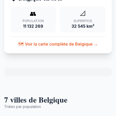
👥
📐
POPULATION
SUPERFICIE
11 132 269
32 545 km²
🗺️ Voir la carte complète de Belgique →
7 villes de Belgique
Triées par population