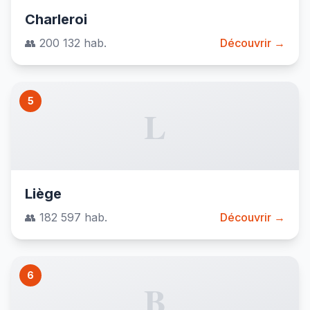
Charleroi
👥 200 132 hab.
Découvrir →
5
L
Liège
👥 182 597 hab.
Découvrir →
6
B