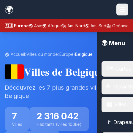
🌍
🇪🇺 Europe
🌏 Asie
🌍 Afrique
🗽 Am. Nord
🌎 Am. Sud
🏝️ Océanie
🌍 Menu
🏠 Accueil
›
Villes du monde
›
Europe
›
Belgique
Villes de Belgique
🗺️ Cartes
🌐 Interacti
Découvrez les 7 plus grandes villes de
Belgique
🏙️ Villes
7
2 316 042
🚩 Drapea
Villes
Habitants (villes 100k+)