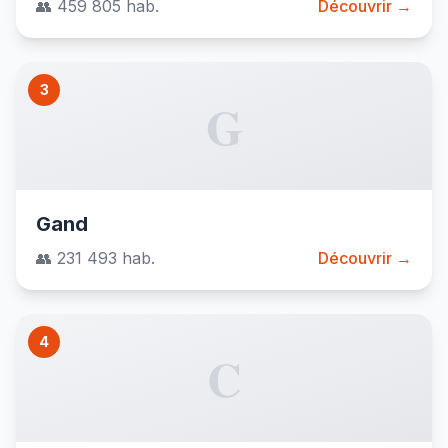
👥 459 805 hab.
Découvrir →
3
G
Gand
👥 231 493 hab.
Découvrir →
4
C