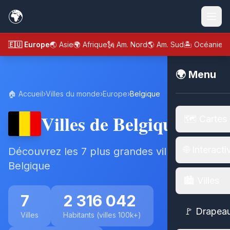
🌍
🇪🇺 Europe
🌏 Asie
🌍 Afrique
🗽 Am. Nord
🌎 Am. Sud
🏝️ Océanie
🌍 Menu
🏠 Accueil
›
Villes du monde
›
Europe
›
Belgique
Villes de Belgique
🗺️ Cartes
🌐 Interacti
Découvrez les 7 plus grandes villes de
Belgique
🏙️ Villes
7
2 316 042
🚩 Drapea
Villes
Habitants (villes 100k+)