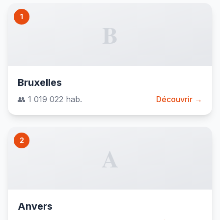
1
B
Bruxelles
👥 1 019 022 hab.
Découvrir →
2
A
Anvers