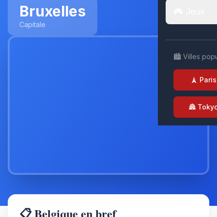
Bruxelles
🎮 Jeux
Capitale
🏙️ Villes pop
🗼 Paris
🏯 Toky
📋 Belgique en bref