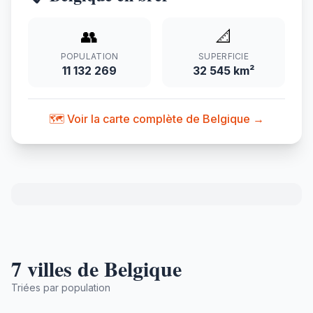
👥
📐
POPULATION
SUPERFICIE
11 132 269
32 545 km²
🗺️ Voir la carte complète de Belgique →
7 villes de Belgique
Triées par population