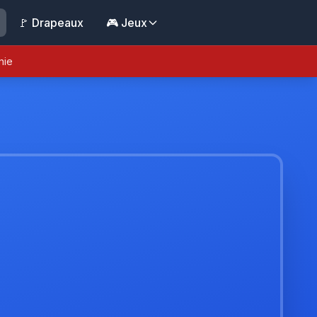
🚩 Drapeaux
🎮 Jeux
nie