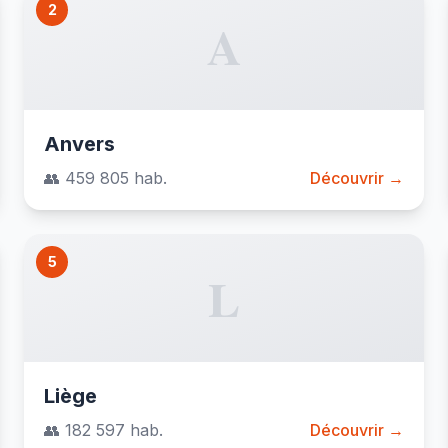
2
A
Anvers
👥 459 805 hab.
Découvrir →
5
L
Liège
👥 182 597 hab.
Découvrir →