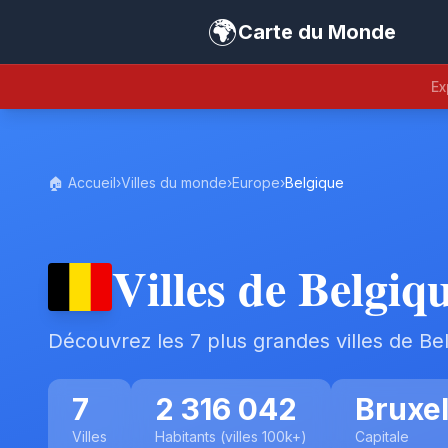
🌍
Carte du Monde
Ex
🏠 Accueil
›
Villes du monde
›
Europe
›
Belgique
Villes de Belgiq
Découvrez les 7 plus grandes villes de Be
7
2 316 042
Bruxel
Villes
Habitants (villes 100k+)
Capitale