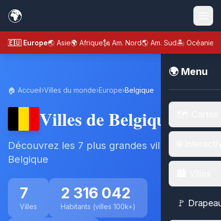
🌍
🇪🇺 Europe
🌏 Asie
🌍 Afrique
🗽 Am. Nord
🌎 Am. Sud
🏝️ Océanie
🌍 Menu
🏠 Accueil
›
Villes du monde
›
Europe
›
Belgique
Villes de Belgique
🗺️ Cartes
🌐 Interacti
Découvrez les 7 plus grandes villes de
Belgique
🏙️ Villes
7
2 316 042
🚩 Drapea
Villes
Habitants (villes 100k+)