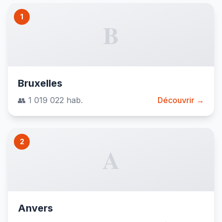
1
B
Bruxelles
👥 1 019 022 hab.
Découvrir →
2
A
Anvers