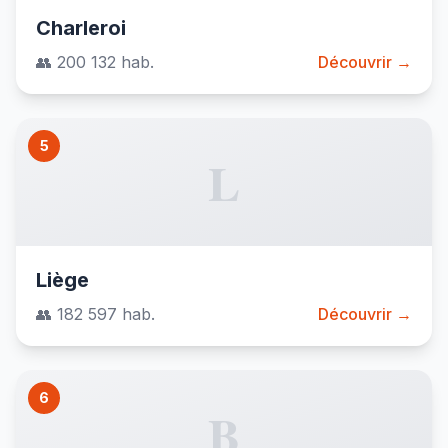
Charleroi
👥 200 132 hab.
Découvrir →
5
L
Liège
👥 182 597 hab.
Découvrir →
6
B