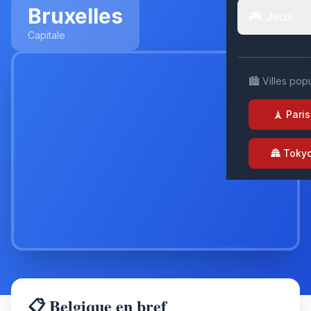
Bruxelles
🎮 Jeux
Capitale
🏙️ Villes pop
🗼 Paris
🏯 Toky
📋 Belgique en bref