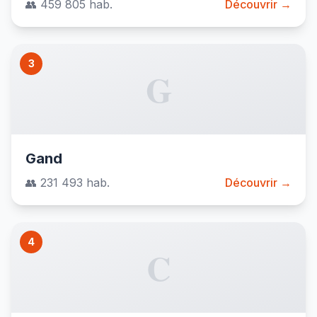
👥 459 805 hab.
Découvrir →
3
G
Gand
👥 231 493 hab.
Découvrir →
4
C