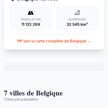
👥
📐
POPULATION
SUPERFICIE
11 132 269
32 545 km²
🗺️ Voir la carte complète de Belgique →
7 villes de Belgique
Triées par population