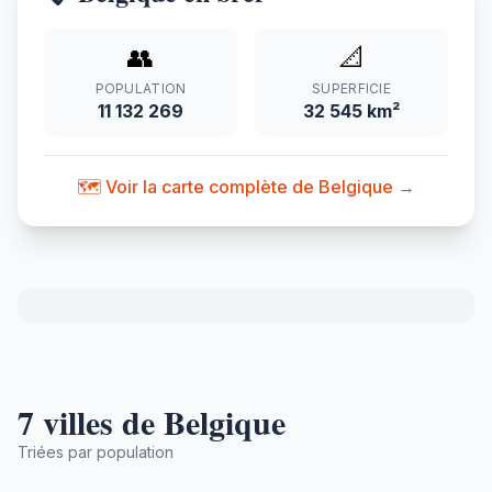
👥
📐
POPULATION
SUPERFICIE
11 132 269
32 545 km²
🗺️ Voir la carte complète de Belgique →
7 villes de Belgique
Triées par population