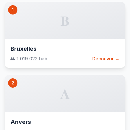
1
B
Bruxelles
👥 1 019 022 hab.
Découvrir →
2
A
Anvers