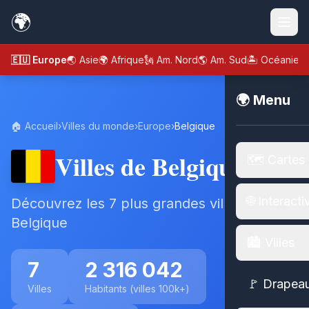
🌍
🇪🇺 Europe
🌏 Asie
🌍 Afrique
🗽 Am. Nord
🌎 Am. Sud
🏝️ Océanie
🌍 Menu
🏠 Accueil
›
Villes du monde
›
Europe
›
Belgique
Villes de Belgique
🗺️ Cartes
🌐 Interacti
Découvrez les 7 plus grandes villes de
Belgique
🏙️ Villes
7
2 316 042
🚩 Drapea
Villes
Habitants (villes 100k+)