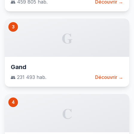
👥 459 805 hab.
Découvrir →
3
G
Gand
👥 231 493 hab.
Découvrir →
4
C