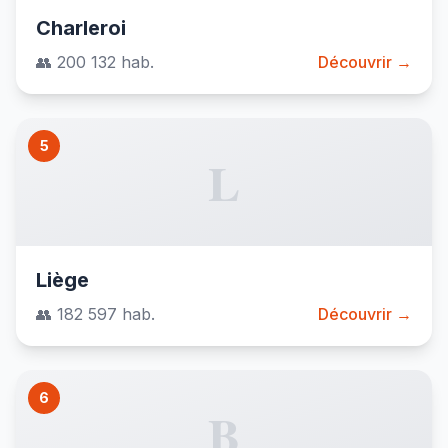
Charleroi
👥 200 132 hab.
Découvrir →
5
L
Liège
👥 182 597 hab.
Découvrir →
6
B