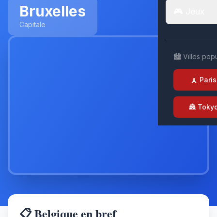
Bruxelles
🎮 Jeux
Capitale
🏙️ Villes pop
🗼 Paris
🏯 Toky
📋 Belgique en bref