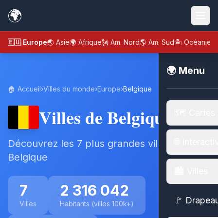
🌍
🇪🇺 Europe
🌏 Asie
🌍 Afrique
🗽 Am. Nord
🌎 Am. Sud
🏝️ Océanie
🌍 Menu
🏠 Accueil
›
Villes du monde
›
Europe
›
Belgique
Villes de Belgique
🗺️ Cartes
🌐 Interacti
Découvrez les 7 plus grandes villes de
Belgique
🏙️ Villes
7
2 316 042
🚩 Drapea
Villes
Habitants (villes 100k+)