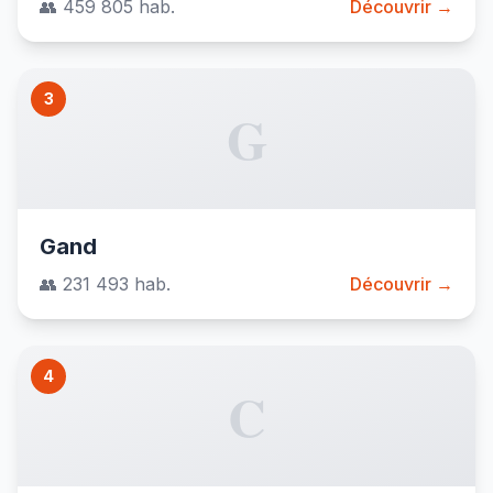
👥 459 805 hab.
Découvrir →
3
G
Gand
👥 231 493 hab.
Découvrir →
4
C