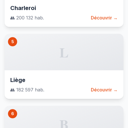
Charleroi
👥 200 132 hab.
Découvrir →
5
L
Liège
👥 182 597 hab.
Découvrir →
6
B