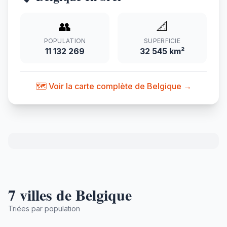
👥
📐
POPULATION
SUPERFICIE
11 132 269
32 545 km²
🗺️ Voir la carte complète de Belgique →
7 villes de Belgique
Triées par population