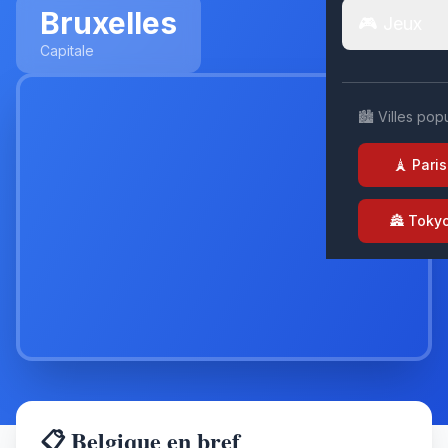
Bruxelles
🎮 Jeux
Capitale
🏙️ Villes pop
🗼 Paris
🏯 Toky
📋 Belgique en bref