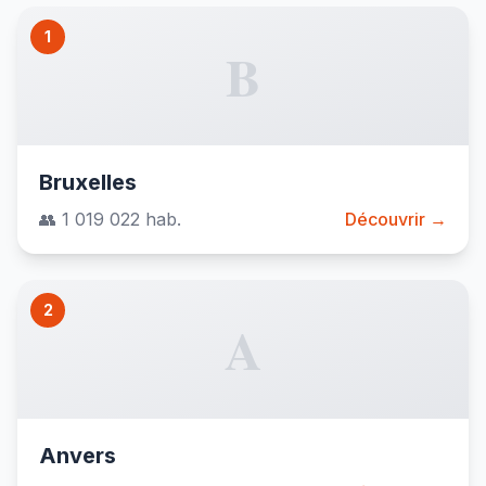
1
B
Bruxelles
👥 1 019 022 hab.
Découvrir →
2
A
Anvers