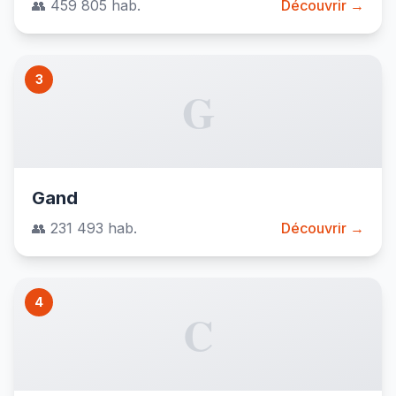
👥 459 805 hab.
Découvrir →
3
G
Gand
👥 231 493 hab.
Découvrir →
4
C