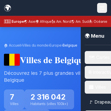
🌍
🇪🇺 Europe
🌏 Asie
🌍 Afrique
🗽 Am. Nord
🌎 Am. Sud
🏝️ Océanie
🌍 Menu
🏠 Accueil
›
Villes du monde
›
Europe
›
Belgique
Villes de Belgique
🗺️ Cartes
🌐 Interacti
Découvrez les 7 plus grandes villes de
Belgique
🏙️ Villes
7
2 316 042
🚩 Drapea
Villes
Habitants (villes 100k+)