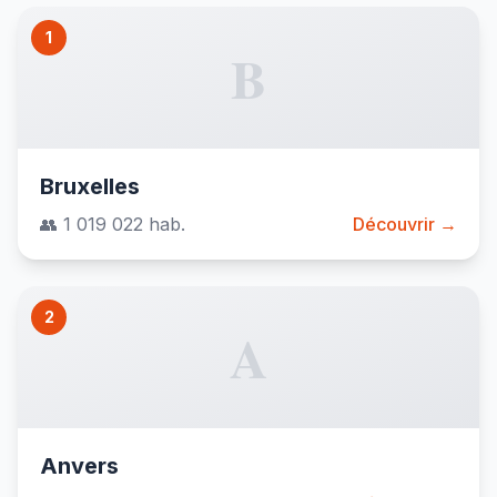
1
B
Bruxelles
👥 1 019 022 hab.
Découvrir →
2
A
Anvers