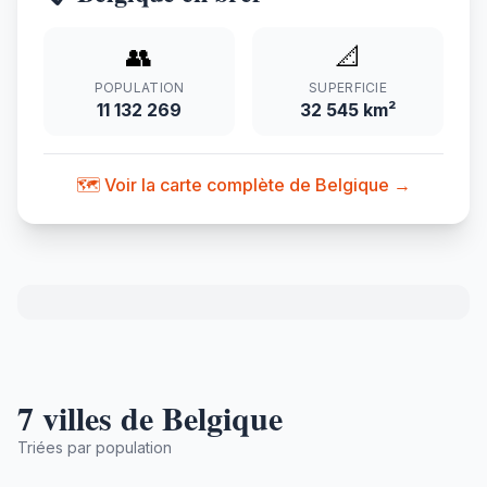
👥
📐
POPULATION
SUPERFICIE
11 132 269
32 545 km²
🗺️ Voir la carte complète de Belgique →
7 villes de Belgique
Triées par population