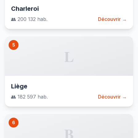
Charleroi
👥 200 132 hab.
Découvrir →
5
L
Liège
👥 182 597 hab.
Découvrir →
6
B