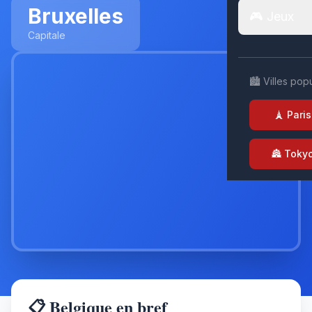
Bruxelles
🎮 Jeux
Capitale
🏙️ Villes pop
🗼 Paris
🏯 Toky
📋 Belgique en bref