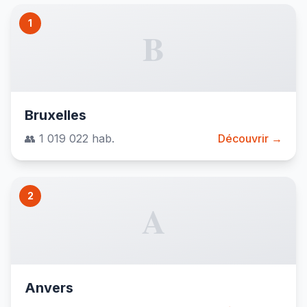
1
B
Bruxelles
👥 1 019 022 hab.
Découvrir →
2
A
Anvers