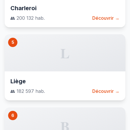
Charleroi
👥 200 132 hab.
Découvrir →
5
L
Liège
👥 182 597 hab.
Découvrir →
6
B