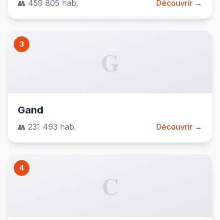
👥 459 805 hab.
Découvrir →
3
G
Gand
👥 231 493 hab.
Découvrir →
4
C