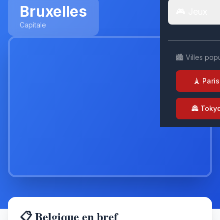
Bruxelles
🎮 Jeux
Capitale
🏙️ Villes pop
🗼 Paris
🏯 Toky
📋 Belgique en bref