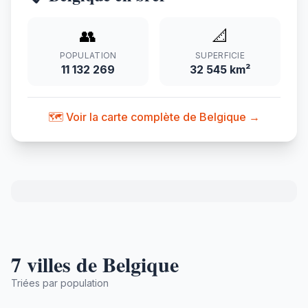
👥
📐
POPULATION
SUPERFICIE
11 132 269
32 545 km²
🗺️ Voir la carte complète de Belgique →
7 villes de Belgique
Triées par population