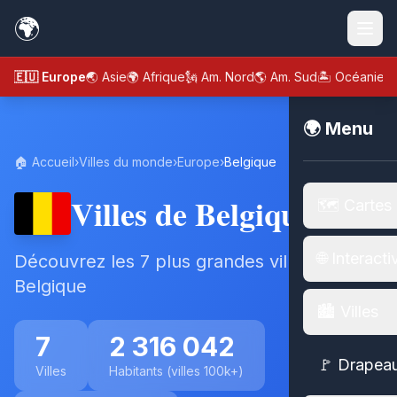
🌍
🇪🇺 Europe
🌏 Asie
🌍 Afrique
🗽 Am. Nord
🌎 Am. Sud
🏝️ Océanie
🌍 Menu
🏠 Accueil
›
Villes du monde
›
Europe
›
Belgique
Villes de Belgique
🗺️ Cartes
🌐 Interacti
Découvrez les 7 plus grandes villes de
Belgique
🏙️ Villes
7
2 316 042
🚩 Drapea
Villes
Habitants (villes 100k+)