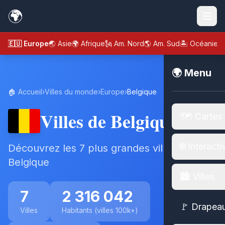
🌍
🇪🇺 Europe
🌏 Asie
🌍 Afrique
🗽 Am. Nord
🌎 Am. Sud
🏝️ Océanie
🌍 Menu
🏠 Accueil
›
Villes du monde
›
Europe
›
Belgique
Villes de Belgique
🗺️ Cartes
🌐 Interacti
Découvrez les 7 plus grandes villes de
Belgique
🏙️ Villes
7
2 316 042
🚩 Drapea
Villes
Habitants (villes 100k+)