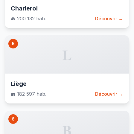
Charleroi
👥 200 132 hab.
Découvrir →
5
L
Liège
👥 182 597 hab.
Découvrir →
6
B