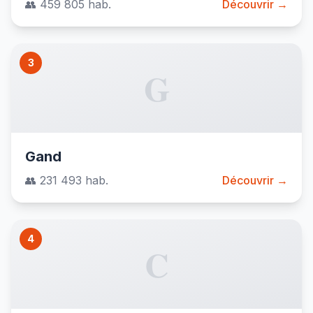
👥 459 805 hab.
Découvrir →
3
G
Gand
👥 231 493 hab.
Découvrir →
4
C