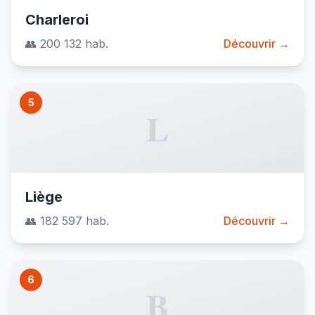
Charleroi
👥 200 132 hab.
Découvrir →
5
L
Liège
👥 182 597 hab.
Découvrir →
6
B