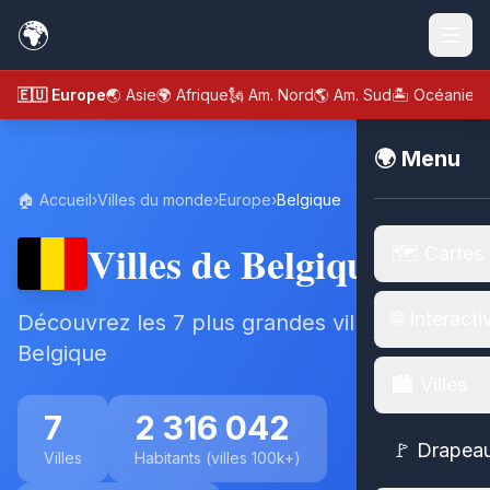
🌍
🇪🇺 Europe
🌏 Asie
🌍 Afrique
🗽 Am. Nord
🌎 Am. Sud
🏝️ Océanie
🌍 Menu
🏠 Accueil
›
Villes du monde
›
Europe
›
Belgique
Villes de Belgique
🗺️ Cartes
🌐 Interacti
Découvrez les 7 plus grandes villes de
Belgique
🏙️ Villes
7
2 316 042
🚩 Drapea
Villes
Habitants (villes 100k+)