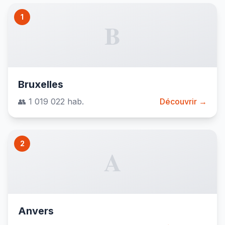
1
B
Bruxelles
👥 1 019 022 hab.
Découvrir →
2
A
Anvers