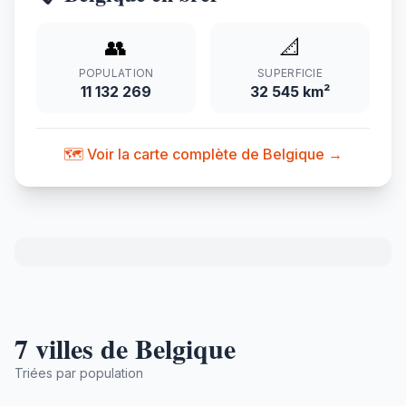
👥
📐
POPULATION
SUPERFICIE
11 132 269
32 545 km²
🗺️ Voir la carte complète de Belgique →
7 villes de Belgique
Triées par population