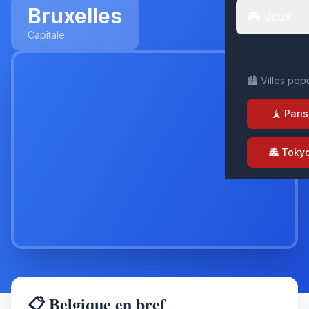
Bruxelles
🎮 Jeux
Capitale
🏙️ Villes pop
🗼 Paris
🏯 Toky
📋 Belgique en bref