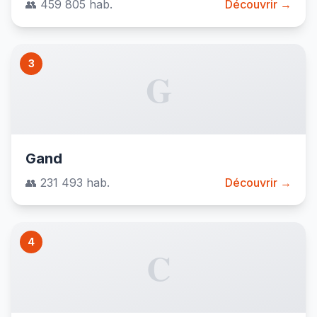
👥 459 805 hab.
Découvrir →
3
G
Gand
👥 231 493 hab.
Découvrir →
4
C