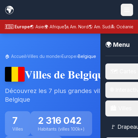
🌍
🇪🇺 Europe
🌏 Asie
🌍 Afrique
🗽 Am. Nord
🌎 Am. Sud
🏝️ Océanie
🌍 Menu
🏠 Accueil
›
Villes du monde
›
Europe
›
Belgique
Villes de Belgique
🗺️ Cartes
🌐 Interacti
Découvrez les 7 plus grandes villes de
Belgique
🏙️ Villes
7
2 316 042
🚩 Drapea
Villes
Habitants (villes 100k+)