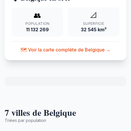
👥
📐
POPULATION
SUPERFICIE
11 132 269
32 545 km²
🗺️ Voir la carte complète de Belgique →
7 villes de Belgique
Triées par population