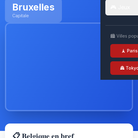
Bruxelles
🎮 Jeux
Capitale
🏙️ Villes pop
🗼 Paris
🏯 Toky
📋 Belgique en bref