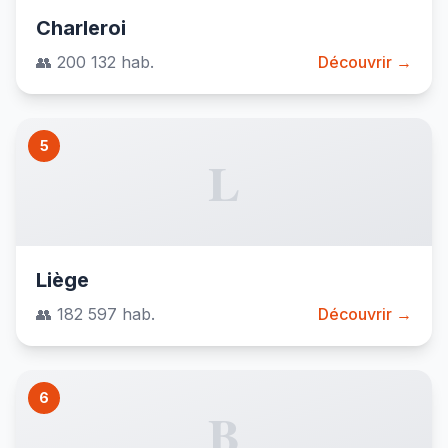
Charleroi
👥 200 132 hab.
Découvrir →
5
L
Liège
👥 182 597 hab.
Découvrir →
6
B