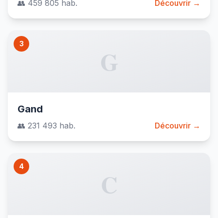
👥 459 805 hab.
Découvrir →
3
G
Gand
👥 231 493 hab.
Découvrir →
4
C