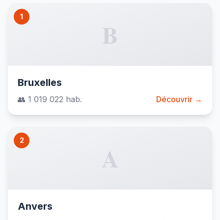
1
B
Bruxelles
👥 1 019 022 hab.
Découvrir →
2
A
Anvers