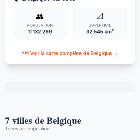
👥
📐
POPULATION
SUPERFICIE
11 132 269
32 545 km²
🗺️ Voir la carte complète de Belgique →
7 villes de Belgique
Triées par population