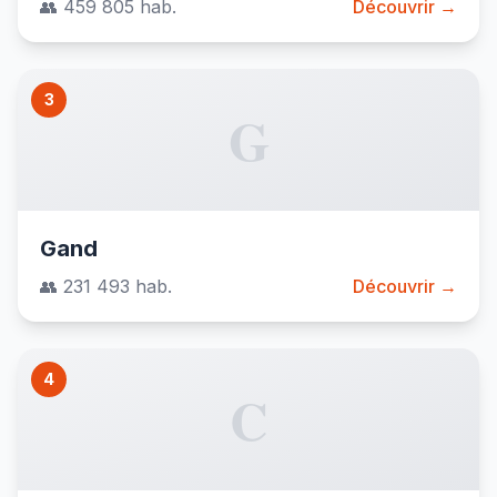
👥 459 805 hab.
Découvrir →
3
G
Gand
👥 231 493 hab.
Découvrir →
4
C