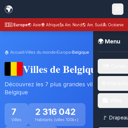
🌍
🇪🇺 Europe
🌏 Asie
🌍 Afrique
🗽 Am. Nord
🌎 Am. Sud
🏝️ Océanie
🌍 Menu
🏠 Accueil
›
Villes du monde
›
Europe
›
Belgique
Villes de Belgique
🗺️ Cartes
🌐 Interacti
Découvrez les 7 plus grandes villes de
Belgique
🏙️ Villes
7
2 316 042
🚩 Drapea
Villes
Habitants (villes 100k+)