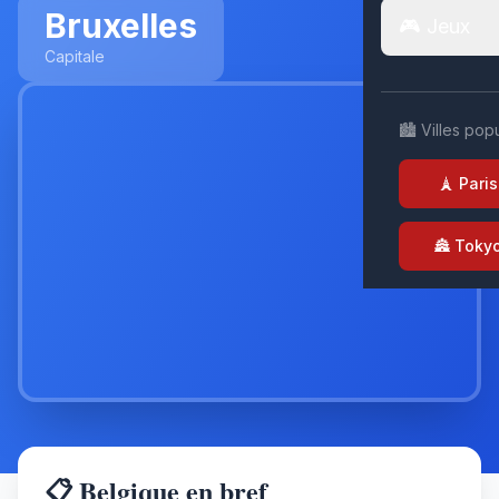
Bruxelles
🎮 Jeux
Capitale
🏙️ Villes pop
🗼 Paris
🏯 Toky
📋 Belgique en bref