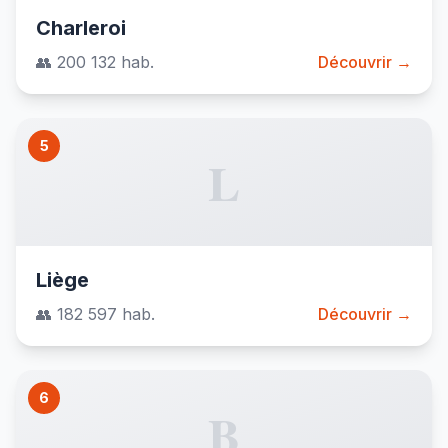
Charleroi
👥 200 132 hab.
Découvrir →
5
L
Liège
👥 182 597 hab.
Découvrir →
6
B