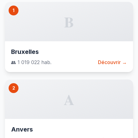
1
B
Bruxelles
👥 1 019 022 hab.
Découvrir →
2
A
Anvers