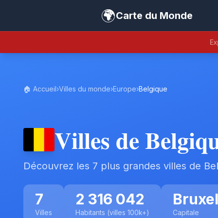
🌍
Carte du Monde
Ex
🏠 Accueil
›
Villes du monde
›
Europe
›
Belgique
Villes de Belgiq
Découvrez les 7 plus grandes villes de Be
7
2 316 042
Bruxel
Villes
Habitants (villes 100k+)
Capitale