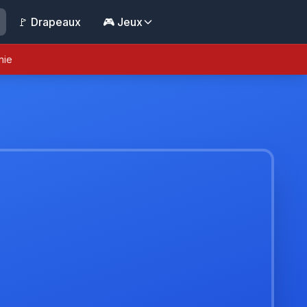
🚩 Drapeaux
🎮 Jeux
nie