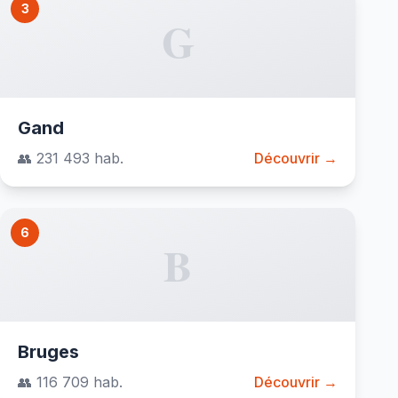
3
G
Gand
👥 231 493 hab.
Découvrir →
6
B
Bruges
👥 116 709 hab.
Découvrir →