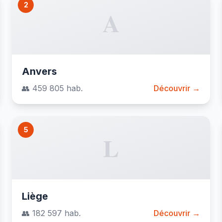
2
A
Anvers
👥 459 805 hab.
Découvrir →
5
L
Liège
👥 182 597 hab.
Découvrir →