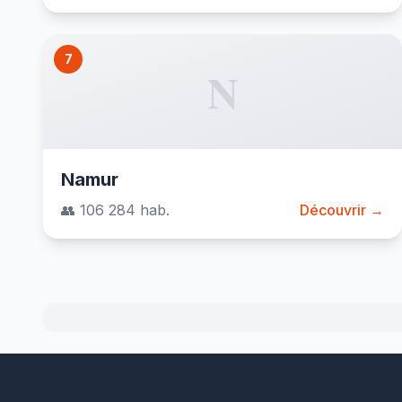
7
N
Namur
👥 106 284 hab.
Découvrir →