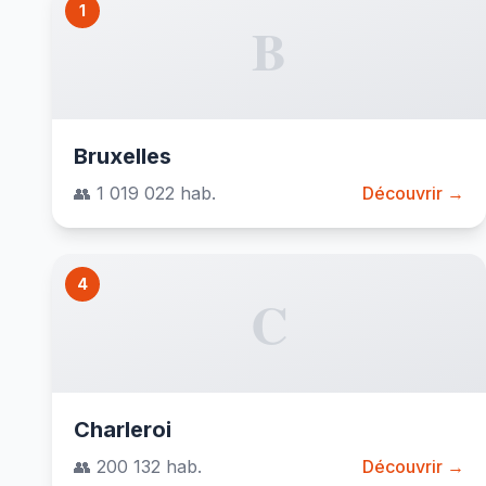
1
B
Bruxelles
👥 1 019 022 hab.
Découvrir →
4
C
Charleroi
👥 200 132 hab.
Découvrir →