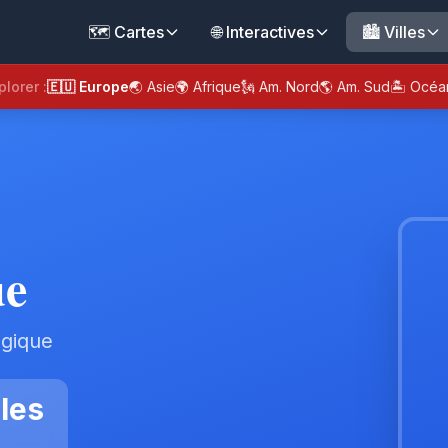
🗺️ Cartes
🌐 Interactives
🏙️ Villes
plorer :
🇪🇺 Europe
🌏 Asie
🌍 Afrique
🗽 Am. Nord
🌎 Am. Sud
🏝️ Océa
ue
lgique
les