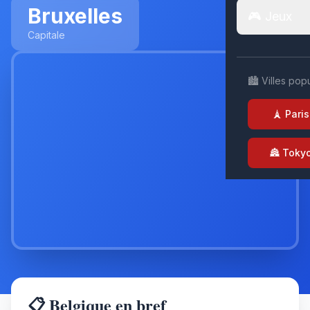
Bruxelles
🎮 Jeux
Capitale
🏙️ Villes pop
🗼 Paris
🏯 Toky
📋 Belgique en bref