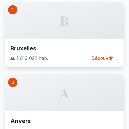
1
B
Bruxelles
👥 1 019 022 hab.
Découvrir →
2
A
Anvers