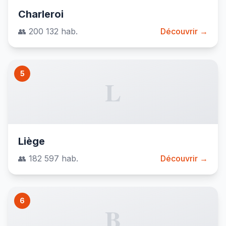
Charleroi
👥 200 132 hab.
Découvrir →
5
L
Liège
👥 182 597 hab.
Découvrir →
6
B