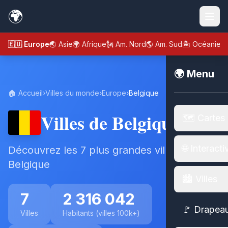
🌍
🇪🇺 Europe
🌏 Asie
🌍 Afrique
🗽 Am. Nord
🌎 Am. Sud
🏝️ Océanie
🌍 Menu
🏠 Accueil
›
Villes du monde
›
Europe
›
Belgique
Villes de Belgique
🗺️ Cartes
🌐 Interacti
Découvrez les 7 plus grandes villes de
Belgique
🏙️ Villes
7
2 316 042
🚩 Drapea
Villes
Habitants (villes 100k+)