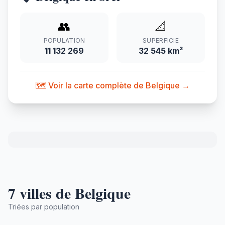
👥
📐
POPULATION
SUPERFICIE
11 132 269
32 545 km²
🗺️ Voir la carte complète de Belgique →
7 villes de Belgique
Triées par population