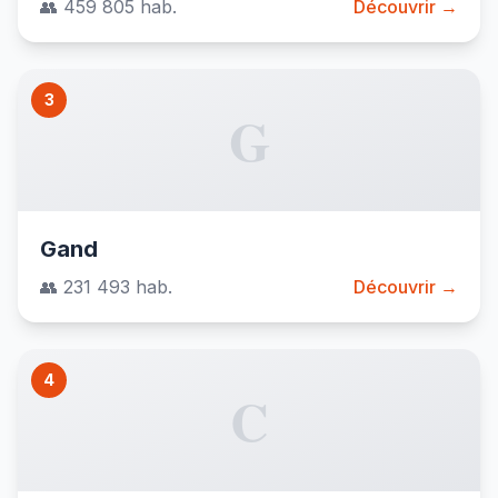
👥 459 805 hab.
Découvrir →
3
G
Gand
👥 231 493 hab.
Découvrir →
4
C