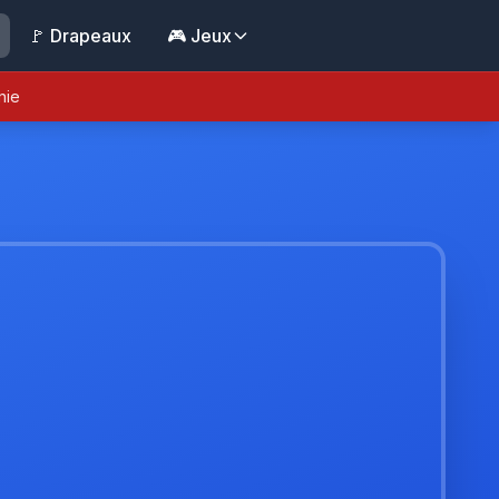
🚩 Drapeaux
🎮 Jeux
nie