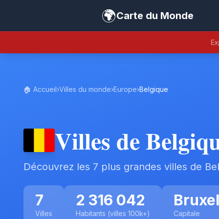
🌍
Carte du Monde
Ex
🏠 Accueil
›
Villes du monde
›
Europe
›
Belgique
Villes de Belgiq
Découvrez les 7 plus grandes villes de Be
7
2 316 042
Bruxel
Villes
Habitants (villes 100k+)
Capitale