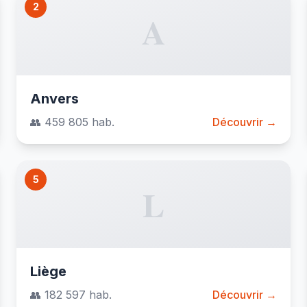
2
A
Anvers
👥 459 805 hab.
Découvrir →
5
L
Liège
👥 182 597 hab.
Découvrir →