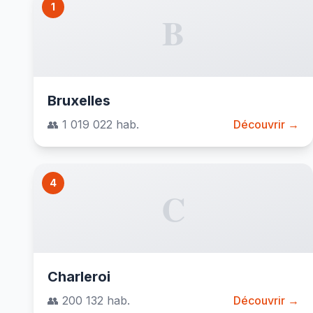
1
B
Bruxelles
👥 1 019 022 hab.
Découvrir →
4
C
Charleroi
👥 200 132 hab.
Découvrir →