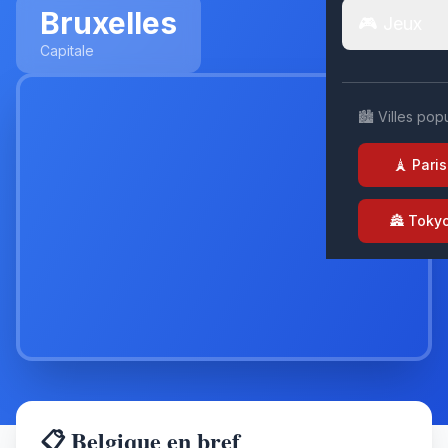
Bruxelles
🎮 Jeux
Capitale
🏙️ Villes pop
🗼 Paris
🏯 Toky
📋 Belgique en bref