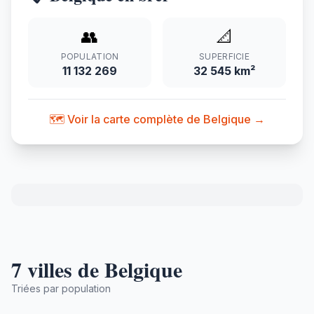
👥
📐
POPULATION
SUPERFICIE
11 132 269
32 545 km²
🗺️ Voir la carte complète de Belgique →
7 villes de Belgique
Triées par population