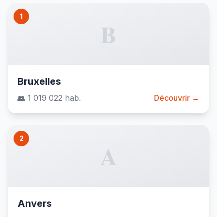
1
B
Bruxelles
👥 1 019 022 hab.
Découvrir →
2
A
Anvers