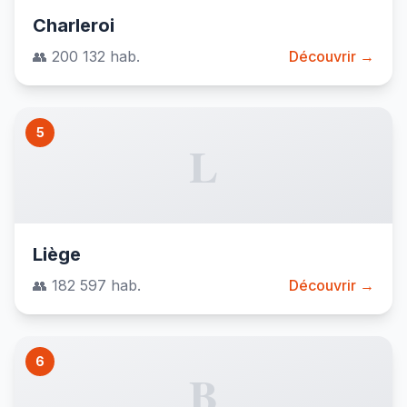
Charleroi
👥 200 132 hab.
Découvrir →
5
L
Liège
👥 182 597 hab.
Découvrir →
6
B