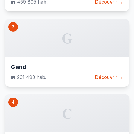
👥 459 805 hab.
Découvrir →
3
G
Gand
👥 231 493 hab.
Découvrir →
4
C