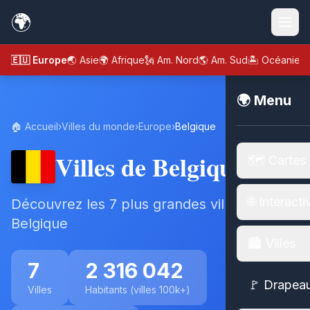
🌍
🇪🇺 Europe
🌏 Asie
🌍 Afrique
🗽 Am. Nord
🌎 Am. Sud
🏝️ Océanie
🌍 Menu
🏠 Accueil
›
Villes du monde
›
Europe
›
Belgique
Villes de Belgique
🗺️ Cartes
🌐 Interacti
Découvrez les 7 plus grandes villes de
Belgique
🏙️ Villes
7
2 316 042
🚩 Drapea
Villes
Habitants (villes 100k+)