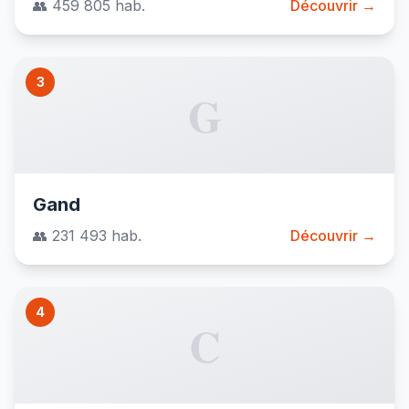
👥 459 805 hab.
Découvrir →
3
G
Gand
👥 231 493 hab.
Découvrir →
4
C