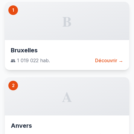
1
B
Bruxelles
👥 1 019 022 hab.
Découvrir →
2
A
Anvers