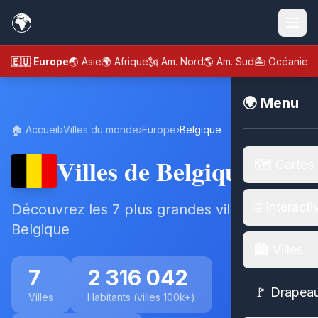
🌍
🇪🇺 Europe
🌏 Asie
🌍 Afrique
🗽 Am. Nord
🌎 Am. Sud
🏝️ Océanie
🌍 Menu
🏠 Accueil
›
Villes du monde
›
Europe
›
Belgique
Villes de Belgique
🗺️ Cartes
🌐 Interacti
Découvrez les 7 plus grandes villes de
Belgique
🏙️ Villes
7
2 316 042
🚩 Drapea
Villes
Habitants (villes 100k+)