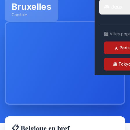
Bruxelles
🎮 Jeux
Capitale
🏙️ Villes pop
🗼 Paris
🏯 Toky
📋 Belgique en bref