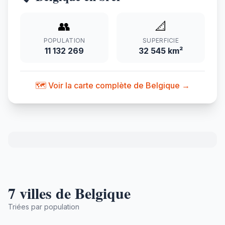
👥
📐
POPULATION
SUPERFICIE
11 132 269
32 545 km²
🗺️ Voir la carte complète de Belgique →
7 villes de Belgique
Triées par population