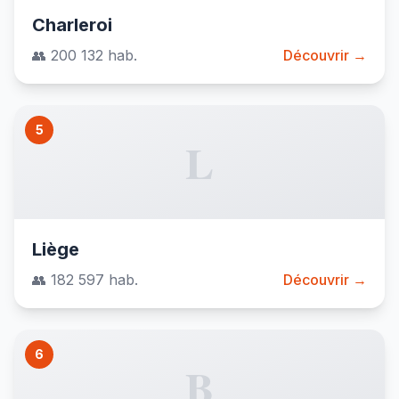
Charleroi
👥 200 132 hab.
Découvrir →
5
L
Liège
👥 182 597 hab.
Découvrir →
6
B