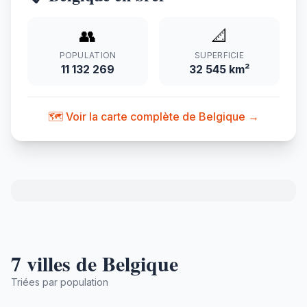
👥
📐
POPULATION
SUPERFICIE
11 132 269
32 545 km²
🗺️ Voir la carte complète de Belgique →
7 villes de Belgique
Triées par population