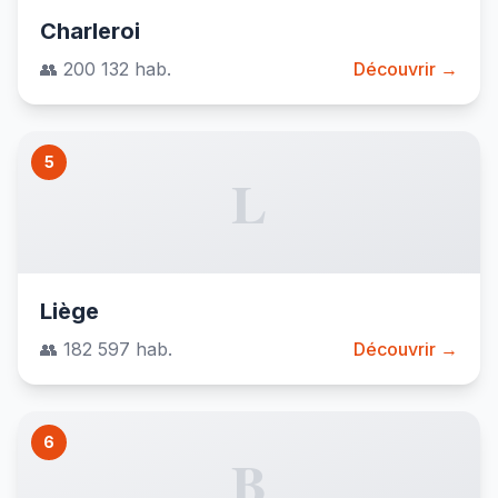
Charleroi
👥 200 132 hab.
Découvrir →
5
L
Liège
👥 182 597 hab.
Découvrir →
6
B