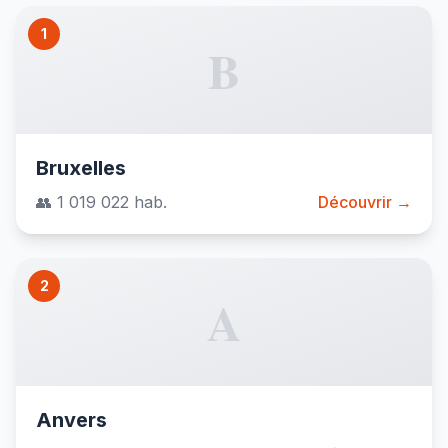
1
B
Bruxelles
👥 1 019 022 hab.
Découvrir →
2
A
Anvers