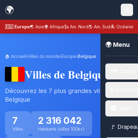
🌍
🇪🇺 Europe
🌏 Asie
🌍 Afrique
🗽 Am. Nord
🌎 Am. Sud
🏝️ Océanie
🌍 Menu
🏠 Accueil
›
Villes du monde
›
Europe
›
Belgique
Villes de Belgique
🗺️ Cartes
🌐 Interacti
Découvrez les 7 plus grandes villes de
Belgique
🏙️ Villes
7
2 316 042
🚩 Drapea
Villes
Habitants (villes 100k+)