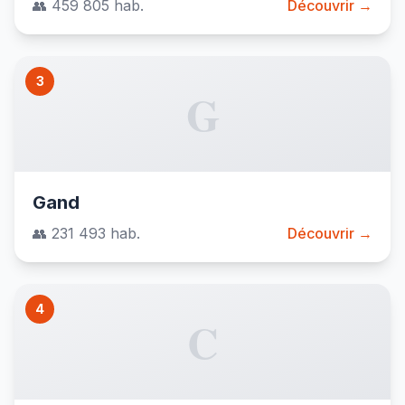
👥 459 805 hab.
Découvrir →
3
G
Gand
👥 231 493 hab.
Découvrir →
4
C