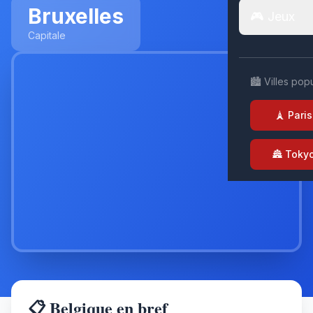
Bruxelles
🎮 Jeux
Capitale
🏙️ Villes pop
🗼 Paris
🏯 Toky
📋 Belgique en bref