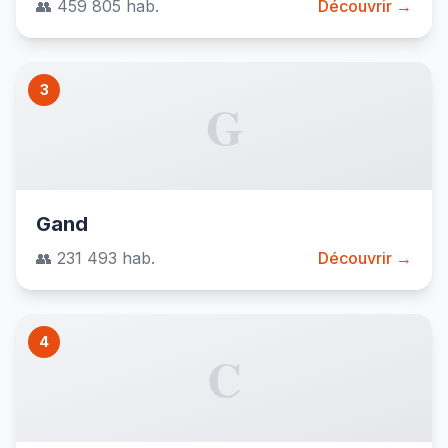
👥 459 805 hab.
Découvrir →
3
G
Gand
👥 231 493 hab.
Découvrir →
4
C