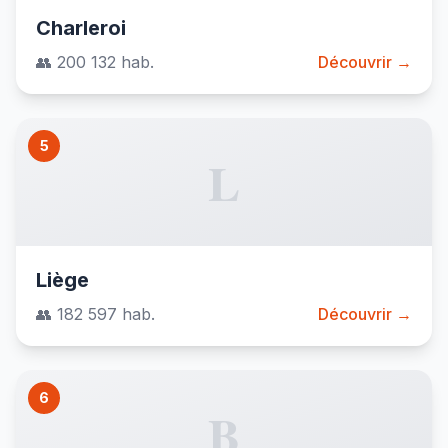
Charleroi
👥 200 132 hab.
Découvrir →
5
L
Liège
👥 182 597 hab.
Découvrir →
6
B