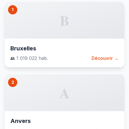
1
B
Bruxelles
👥 1 019 022 hab.
Découvrir →
2
A
Anvers