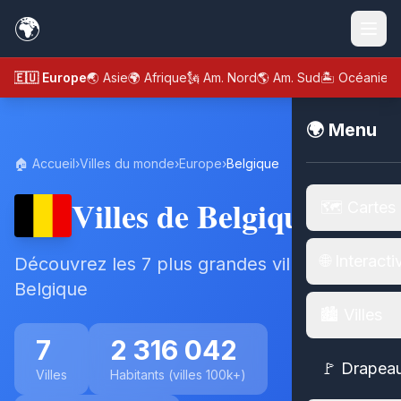
🌍
🇪🇺 Europe
🌏 Asie
🌍 Afrique
🗽 Am. Nord
🌎 Am. Sud
🏝️ Océanie
🌍 Menu
🏠 Accueil
›
Villes du monde
›
Europe
›
Belgique
Villes de Belgique
🗺️ Cartes
🌐 Interacti
Découvrez les 7 plus grandes villes de
Belgique
🏙️ Villes
7
2 316 042
🚩 Drapea
Villes
Habitants (villes 100k+)