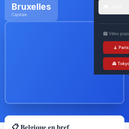
Bruxelles
🎮 Jeux
Capitale
🏙️ Villes pop
🗼 Paris
🏯 Toky
📋 Belgique en bref