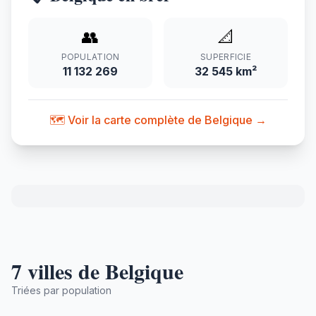
👥
📐
POPULATION
SUPERFICIE
11 132 269
32 545 km²
🗺️ Voir la carte complète de Belgique →
7 villes de Belgique
Triées par population