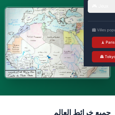
🎮 Jeux
🏙️ Villes pop
🗼 Paris
🏯 Toky
جميع خرائط العالم