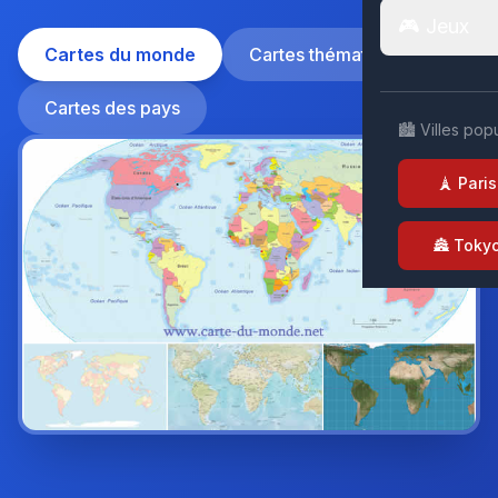
🎮 Jeux
Cartes du monde
Cartes thématiques
Cartes des pays
🏙️ Villes pop
🗼 Paris
🏯 Toky