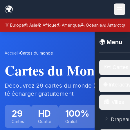
🌍
🇪🇺 Europe
🌏 Asie
🌍 Afrique
🌎 Amérique
🏝️ Océanie
🧊 Antarctique
🌍 Menu
Accueil
›
Cartes du monde
Cartes du Monde
🗺️ Cartes
🌐 Interacti
Découvrez 29 cartes du monde à
télécharger gratuitement
🏙️ Villes
29
HD
100%
🚩 Drapea
Cartes
Qualité
Gratuit