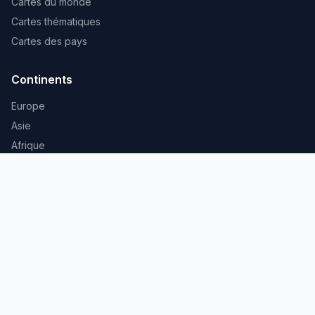
Cartes du monde
Cartes thématiques
Cartes des pays
Continents
Europe
Asie
Afrique
Villes
Villes d'Europe
Villes d'Asie
Villes d'Afrique
© 2026 Carte du Monde. Tous droits réservés.