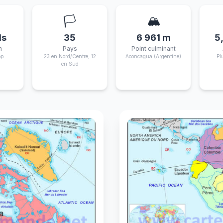
🏳️
🏔️
ds
35
6 961 m
5
n
Pays
Point culminant
p.
23 en Nord/Centre, 12
Aconcagua (Argentine)
Pl
en Sud