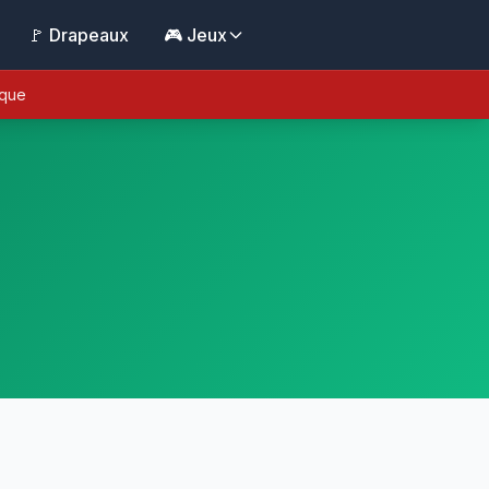
🚩 Drapeaux
🎮 Jeux
ique