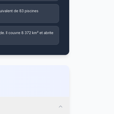
ivalent de 83 piscines
nde. Il couvre 8 372 km² et abrite