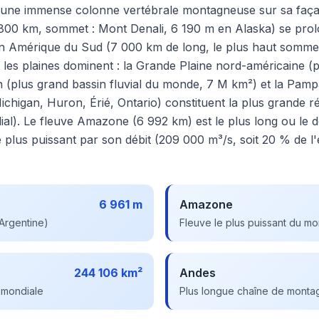
r une immense colonne vertébrale montagneuse sur sa faça
800 km, sommet : Mont Denali, 6 190 m en Alaska) se prol
en Amérique du Sud (7 000 km de long, le plus haut somm
 les plaines dominent : la Grande Plaine nord-américaine (pr
en (plus grand bassin fluvial du monde, 7 M km²) et la Pam
ichigan, Huron, Érié, Ontario) constituent la plus grande 
al). Le fleuve Amazone (6 992 km) est le plus long ou le
le plus puissant par son débit (209 000 m³/s, soit 20 % de 
6 961 m
Amazone
Argentine)
Fleuve le plus puissant du m
244 106 km²
Andes
 mondiale
Plus longue chaîne de mont