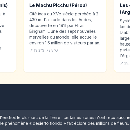
nis)
Le Machu Picchu (Pérou)
Les 
(Arg
u'à
Cité inca du XVe siècle perchée à 2
430 m d'altitude dans les Andes,
Syst
uve
découverte en 1911 par Hiram
km de
s
Bingham. L'une des sept nouvelles
Diabl
merveilles du monde, elle accueille
large
.
environ 1,5 million de visiteurs par an.
haute
9.
parta
📍 13.2°S, 72.5°O
l'Arg
📍 25
 l'endroit le plus sec de la Terre : certaines zones n'ont reçu aucu
, le phénomène « desierto florido » fait éclore des millions de fleurs.