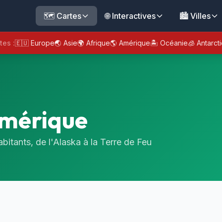
🗺️ Cartes
🌐 Interactives
🏙️ Villes
tes :
🇪🇺 Europe
🌏 Asie
🌍 Afrique
🌎 Amérique
🏝️ Océanie
🧊 Antarct
Amérique
abitants, de l'Alaska à la Terre de Feu