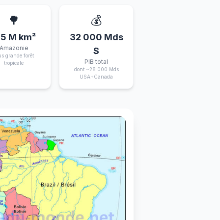
🌳
💰
,5 M km²
32 000 Mds
Amazonie
$
us grande forêt
PIB total
tropicale
dont ~28 000 Mds
USA+Canada