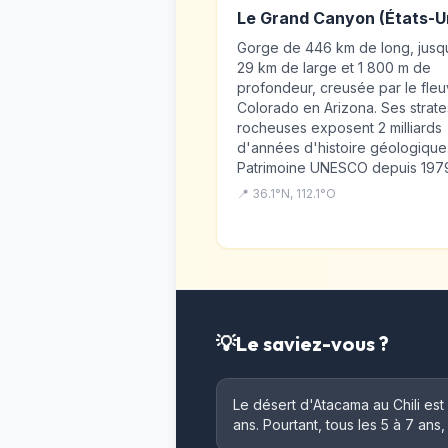
Le Grand Canyon (États-U
Gorge de 446 km de long, jusq
29 km de large et 1 800 m de
profondeur, creusée par le fle
Colorado en Arizona. Ses strate
rocheuses exposent 2 milliards
d'années d'histoire géologique
Patrimoine UNESCO depuis 197
📍 36.1°N, 112.1°O
💡
Le saviez-vous ?
Le désert d'Atacama au Chili est
ans. Pourtant, tous les 5 à 7 ans