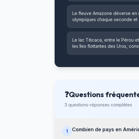
Le fleuve Amazone déverse en m
olympiques chaque seconde et 
Le lac Titicaca, entre le Pérou e
les îles flottantes des Uros, cons
❓
Questions fréquente
3 questions-réponses complètes
Combien de pays en Améri
1