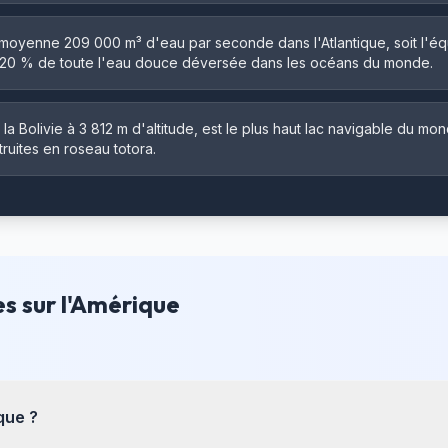
oyenne 209 000 m³ d'eau par seconde dans l'Atlantique, soit l'équ
20 % de toute l'eau douce déversée dans les océans du monde.
t la Bolivie à 3 812 m d'altitude, est le plus haut lac navigable du mo
truites en roseau totora.
s sur l'Amérique
que ?