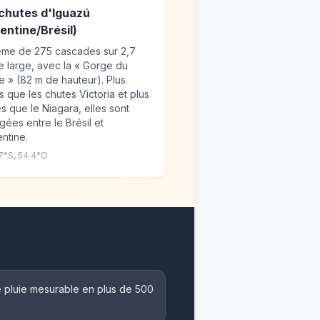
chutes d'Iguazú
entine/Brésil)
ème de 275 cascades sur 2,7
 large, avec la « Gorge du
e » (82 m de hauteur). Plus
s que les chutes Victoria et plus
s que le Niagara, elles sont
gées entre le Brésil et
entine.
.7°S, 54.4°O
ne pluie mesurable en plus de 500