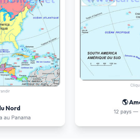
Cliqu
randir
🌎 Am
du Nord
12 pays — 
a au Panama