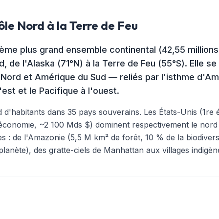
ôle Nord à la Terre de Feu
ème plus grand ensemble continental (42,55 millions
 de l'Alaska (71°N) à la Terre de Feu (55°S). Elle se
ord et Amérique du Sud — reliés par l'isthme d'Amé
'est et le Pacifique à l'ouest.
ard d'habitants dans 35 pays souverains. Les États-Unis (1
e économie, ~2 100 Mds $) dominent respectivement le nord 
es : de l'Amazonie (5,5 M km² de forêt, 10 % de la biodivers
 planète), des gratte-ciels de Manhattan aux villages indigè