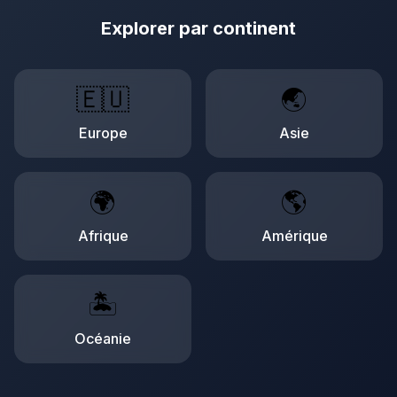
Explorer par continent
🇪🇺
🌏
Europe
Asie
🌍
🌎
Afrique
Amérique
🏝️
Océanie