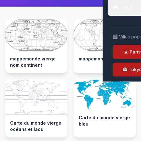
🎮 Jeux
🏙️ Villes pop
🗼 Paris
mappemonde vierge
mappemonde vierge
nom continent
🏯 Toky
Carte du monde vierge
Carte du monde vierge
bleu
océans et lacs