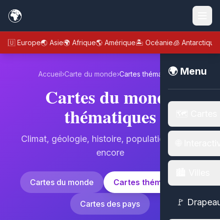
🌍
🇪🇺 Europe
🌏 Asie
🌍 Afrique
🌎 Amérique
🏝️ Océanie
🧊 Antarctique
🌍 Menu
Accueil
›
Carte du monde
›
Cartes thématiques
Cartes du monde
thématiques
🗺️ Cartes
Climat, géologie, histoire, population et plus
🌐 Interacti
encore
🏙️ Villes
Cartes du monde
Cartes thématiques
🚩 Drapea
Cartes des pays