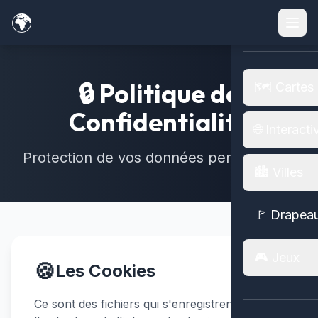
🌍
🌍 Menu
🔒 Politique de
🗺️ Cartes
Confidentialité
🌐 Interacti
Protection de vos données personnelles
🏙️ Villes
🚩 Drapea
🎮 Jeux
🍪
Les Cookies
Ce sont des fichiers qui s'enregistrent sur