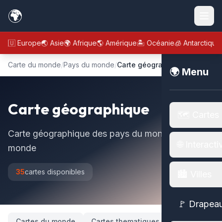
🌍
🇪🇺 Europe
🌏 Asie
🌍 Afrique
🌎 Amérique
🏝️ Océanie
🧊 Antarctique
Carte du monde
/
Pays du monde
/
Carte géographique
🌍 Menu
Carte géographique
🗺️ Cartes
Carte géographique des pays du monde, carte du
🌐 Interacti
monde
35
cartes disponibles
🏙️ Villes
🚩 Drapea
Cartes du monde
Cartes thematiques