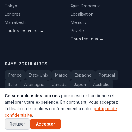
Tokyo
Quiz Drapeaux
Londres
Localisation
Marrakech
Memory
Toutes les villes →
Puzzle
Tous les jeux →
PAYS POPULAIRES
France
Etats-Unis
Maroc
Espagne
Portugal
Italie
Allemagne
Canada
Japon
Australie
Bresil
Algerie
Tunisie
Belgique
Drapeaux
Ce site utilise des cookies
pour mesurer l'audience et
ameliorer votre experience. En continuant, vous acceptez
l'utilisation de cookies conformement a notre
politique de
confidentialite
.
© 2005-2026 Carte du Monde. Tous droits reserves.
FAQ
•
Contact
•
Confidentialite
•
Voyage au Maroc
Refuser
Accepter