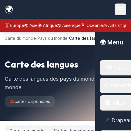
🌍
🇪🇺 Europe
🌏 Asie
🌍 Afrique
🌎 Amérique
🏝️ Océanie
🧊 Antarctique
Carte du monde
/
Pays du monde
/
Carte des langues
🌍 Menu
Carte des langues
🗺️ Cartes
Carte des langues des pays du monde, carte du
🌐 Interacti
monde
23
cartes disponibles
🏙️ Villes
🚩 Drapea
Cartes du monde
Cartes thematiques