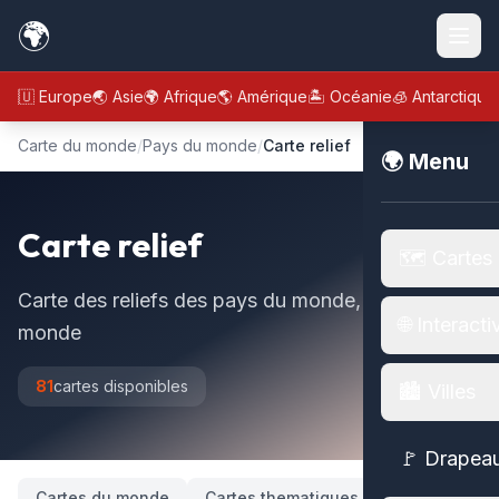
🌍
🇪🇺 Europe
🌏 Asie
🌍 Afrique
🌎 Amérique
🏝️ Océanie
🧊 Antarctique
Carte du monde
/
Pays du monde
/
Carte relief
🌍 Menu
Carte relief
🗺️ Cartes
Carte des reliefs des pays du monde, carte du
🌐 Interacti
monde
81
cartes disponibles
🏙️ Villes
🚩 Drapea
Cartes du monde
Cartes thematiques