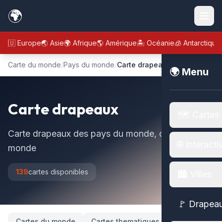
🌍
🇪🇺 Europe
🌏 Asie
🌍 Afrique
🌎 Amérique
🏝️ Océanie
🧊 Antarctique
Carte du monde
/
Pays du monde
/
Carte drapeaux
🌍 Menu
Carte drapeaux
🗺️ Cartes
Carte drapeaux des pays du monde, carte du
🌐 Interacti
monde
139
cartes disponibles
🏙️ Villes
🚩 Drapea
Cartes du monde
Cartes thematiques