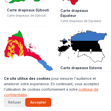
Carte drapeaux Djibouti
Carte drapeaux
Équateur
Carte drapeaux de Djibouti
Carte drapeaux de Équateur
Carte drapeaux Estonie
Carte drapeaux de Estonie
Carte drapeaux Érythrée
Ce site utilise des cookies
pour mesurer l'audience et
Carte drapeaux de Érythrée
ameliorer votre experience. En continuant, vous acceptez
l'utilisation de cookies conformement a notre
politique de
confidentialite
.
Refuser
Accepter